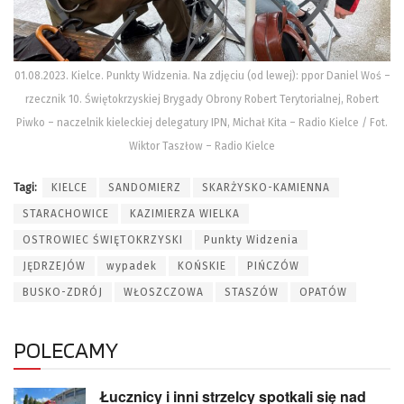
01.08.2023. Kielce. Punkty Widzenia. Na zdjęciu (od lewej): ppor Daniel Woś –
rzecznik 10. Świętokrzyskiej Brygady Obrony Robert Terytorialnej, Robert
Piwko – naczelnik kieleckiej delegatury IPN, Michał Kita – Radio Kielce / Fot.
Wiktor Taszłow – Radio Kielce
Tagi:
KIELCE
SANDOMIERZ
SKARŻYSKO-KAMIENNA
STARACHOWICE
KAZIMIERZA WIELKA
OSTROWIEC ŚWIĘTOKRZYSKI
Punkty Widzenia
JĘDRZEJÓW
wypadek
KOŃSKIE
PIŃCZÓW
BUSKO-ZDRÓJ
WŁOSZCZOWA
STASZÓW
OPATÓW
POLECAMY
Łucznicy i inni strzelcy spotkali się nad