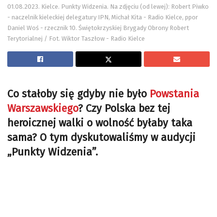
01.08.2023. Kielce. Punkty Widzenia. Na zdjęciu (od lewej): Robert Piwko
- naczelnik kieleckiej delegatury IPN, Michał Kita - Radio Kielce, ppor
Daniel Woś - rzecznik 10. Świętokrzyskiej Brygady Obrony Robert
Terytorialnej / Fot. Wiktor Taszłow - Radio Kielce
Co stałoby się gdyby nie było
Powstania
Warszawskiego
? Czy Polska bez tej
heroicznej walki o wolność byłaby taka
sama? O tym dyskutowaliśmy w audycji
„Punkty Widzenia”.