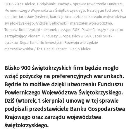
01.08.2023. Kielce. Podpisanie umowy w sprawie utworzenia Funduszu
Powierniczego Województwa Świętokrzyskiego. Na zdjęciu (od lewej):
senator Jarosław Rusiecki, Marek Jońca - członek zarządu województwa
świętokrzyskiego, Andrzej Bętkowski - marszałek województwa,
Tomasz Robaczyński - członek zarządu BGK, Paweł Chorąży - dyrektor
zarządzający Pionem Funduszy Europejskich w BGK, Jacek Sułek -
dyrektor Departamentu Inwestycji i Rozwoju w urzędzie
marszałkowskim / fot. Daniel Lenart - Radio Kielce
Blisko 900 świętokrzyskich firm będzie mogło
wziąć pożyczkę na preferencyjnych warunkach.
Będzie to możliwe dzięki utworzeniu Funduszu
Powierniczego Województwa Świętokrzyskiego.
Dziś (wtorek, 1 sierpnia) umowę w tej sprawie
podpisali przedstawiciele Banku Gospodarstwa
Krajowego oraz zarządu województwa
świętokrzyskiego.