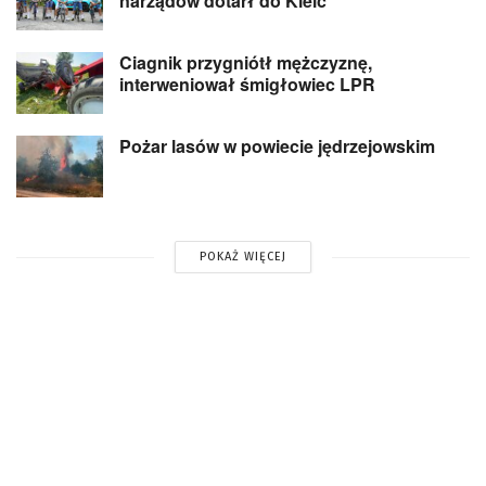
narządów dotarł do Kielc
Ciagnik przygniótł mężczyznę,
interweniował śmigłowiec LPR
Pożar lasów w powiecie jędrzejowskim
POKAŻ WIĘCEJ