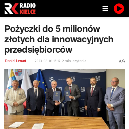
Pożyczki do 5 milionów
złotych dla innowacyjnych
przedsiębiorców
A
2 min. czytania
A
Daniel Lenart
2023-08-01 15:17