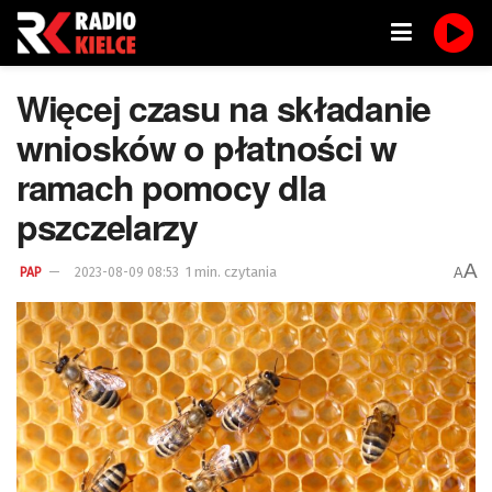
Więcej czasu na składanie
wniosków o płatności w
ramach pomocy dla
pszczelarzy
A
1 min. czytania
A
PAP
2023-08-09 08:53