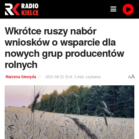
Wkrótce ruszy nabór
wniosków o wsparcie dla
nowych grup producentów
rolnych
A
2 min. czytania
A
Marzena Smoręda
2023-08-22 12:41