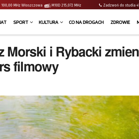
e | 100,00 MHz Włoszczowa
M10D 215,072 MHz
Zadzwoń do studia
IAT
SPORT
KULTURA
CO NA DROGACH
ZDROWIE
 Morski i Rybacki zmien
rs filmowy