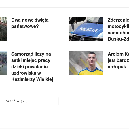
Dwa nowe święta
Zderzeni
państwowe?
motocykli
samocho
Busku-Zd
Samorząd liczy na
Arciom Ka
setki miejsc pracy
jest bard
dzięki powstaniu
chłopak
uzdrowiska w
Kazimierzy Wielkiej
POKAŻ WIĘCEJ