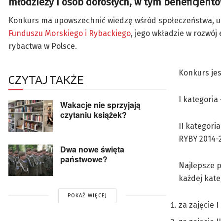
młodzieży i osób dorosłych, w tym beneficjent
Konkurs ma upowszechnić wiedzę wśród społeczeństwa, uc
Funduszu Morskiego i Rybackiego
, jego wkładzie w rozwój
rybactwa w Polsce.
Konkurs jes
CZYTAJ TAKŻE
I kategoria
Wakacje nie sprzyjają
czytaniu książek?
II kategori
RYBY 2014-2
Dwa nowe święta
państwowe?
Najlepsze 
każdej kate
POKAŻ WIĘCEJ
za zajęcie I