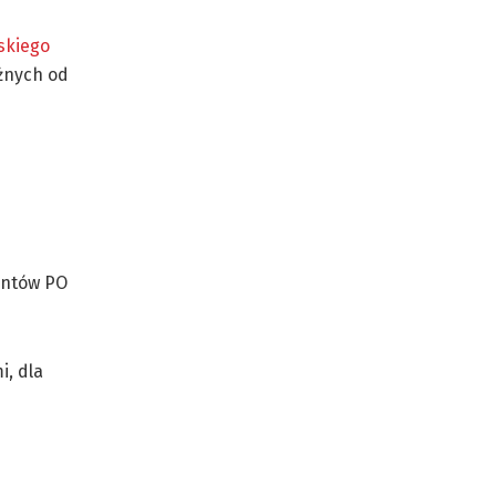
skiego
eżnych od
jentów PO
, dla