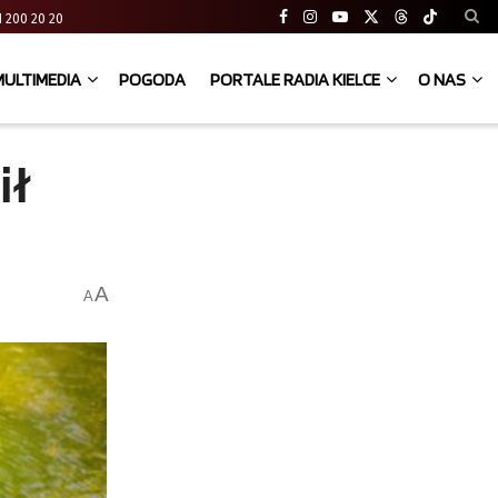
 41 200 20 20
MULTIMEDIA
POGODA
PORTALE RADIA KIELCE
O NAS
ił
A
A