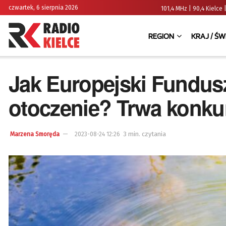
czwartek, 6 sierpnia 2026
101,4 MHz | 90,4 Kielc
REGION
KRAJ / ŚW
Jak Europejski Fundusz
otoczenie? Trwa konku
3 min. czytania
Marzena Smoręda
2023-08-24 12:26