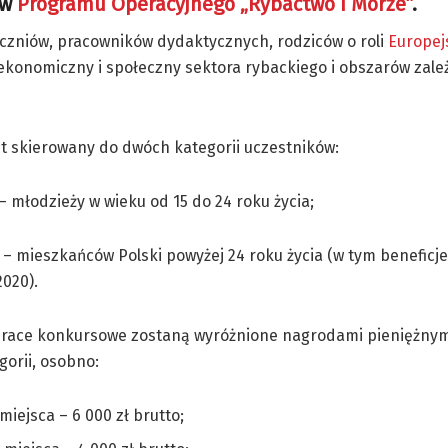
ów
Programu Operacyjnego „Rybactwo i Morze”
.
zniów, pracowników dydaktycznych, rodziców o roli
Europej
 ekonomiczny i społeczny sektora rybackiego i obszarów zal
t skierowany do dwóch kategorii uczestników:
 – młodzieży w wieku od 15 do 24 roku życia;
a – mieszkańców Polski powyżej 24 roku życia (w tym benefic
020).
prace konkursowe zostaną wyróżnione nagrodami pieniężnymi
gorii, osobno:
 miejsca – 6 000 zł brutto;