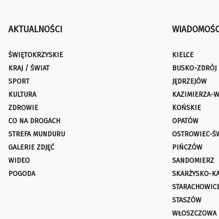
AKTUALNOŚCI
WIADOMOŚC
ŚWIĘTOKRZYSKIE
KIELCE
KRAJ / ŚWIAT
BUSKO-ZDRÓJ
SPORT
JĘDRZEJÓW
KULTURA
KAZIMIERZA-W
ZDROWIE
KOŃSKIE
CO NA DROGACH
OPATÓW
STREFA MUNDURU
OSTROWIEC-Ś
GALERIE ZDJĘĆ
PIŃCZÓW
WIDEO
SANDOMIERZ
POGODA
SKARŻYSKO-K
STARACHOWIC
STASZÓW
WŁOSZCZOWA