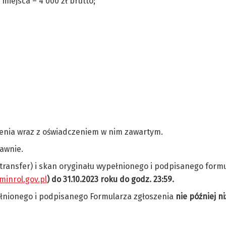
I miejsca – 4 000 zł brutto;
szenia wraz z oświadczeniem w nim zawartym.
rawnie.
 wetransfer) i skan oryginału wypełnionego i podpisanego form
inrol.gov.pl
)
do 31.10.2023 roku do godz. 23:59.
pełnionego i podpisanego Formularza zgłoszenia
nie później n