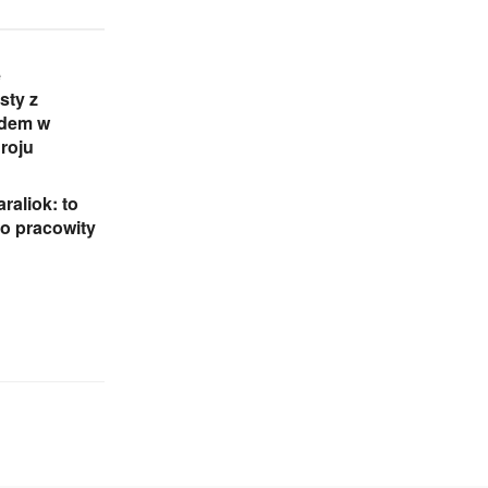
e
sty z
dem w
roju
raliok: to
zo pracowity