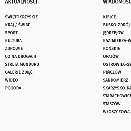
AKTUALNOŚCI
WIADOMOŚC
ŚWIĘTOKRZYSKIE
KIELCE
KRAJ / ŚWIAT
BUSKO-ZDRÓJ
SPORT
JĘDRZEJÓW
KULTURA
KAZIMIERZA-W
ZDROWIE
KOŃSKIE
CO NA DROGACH
OPATÓW
STREFA MUNDURU
OSTROWIEC-Ś
GALERIE ZDJĘĆ
PIŃCZÓW
WIDEO
SANDOMIERZ
POGODA
SKARŻYSKO-K
STARACHOWIC
STASZÓW
WŁOSZCZOWA