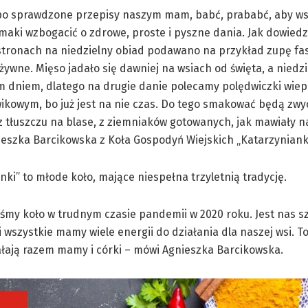
po sprawdzone przepisy naszym mam, babć, prababć, aby w
maki wzbogacić o zdrowe, proste i pyszne dania. Jak dowiedz
stronach na niedzielny obiad podawano na przykład zupę fa
żywne. Mięso jadało się dawniej na wsiach od święta, a niedzi
m dniem, dlatego na drugie danie polecamy polędwiczki wie
ikowym, bo już jest na nie czas. Do tego smakować będą zwy
 tłuszczu na blase, z ziemniaków gotowanych, jak mawiały n
eszka Barcikowska z Koła Gospodyń Wiejskich „Katarzynianki
nki” to młode koło, mające niespełna trzyletnią tradycję.
śmy koło w trudnym czasie pandemii w 2020 roku. Jest nas s
i wszystkie mamy wiele energii do działania dla naszej wsi. To
łają razem mamy i córki – mówi Agnieszka Barcikowska.