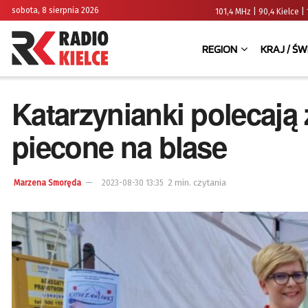
sobota, 8 sierpnia 2026
101,4 MHz | 90,4 Kielce
REGION
KRAJ / ŚW
Katarzynianki polecają
piecone na blase
2 min. czytania
Marzena Smoręda
2023-08-30 13:35