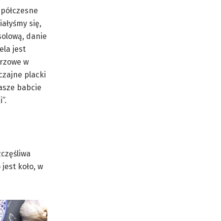
spółczesne
iałyśmy się,
solową, danie
ela jest
przowe w
czajne placki
asze babcie
”.
zczęśliwa
 jest koło, w