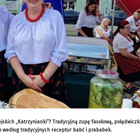
ejskich „Katrzynianki”? Tradycyjną zupę fasolową, polędwicz
o według tradycyjnych receptur babć i prababek.