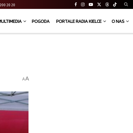
41 200 20 20
MULTIMEDIA
POGODA
PORTALE RADIA KIELCE
O NAS
A
A