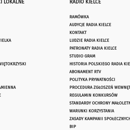
I LOKALNE
RADIO KIELCE
RAMÓWKA
AUDYCJE RADIA KIELCE
KONTAKT
IELKA
LUDZIE RADIA KIELCE
PATRONATY RADIA KIELCE
STUDIO GRAM
WIĘTOKRZYSKI
HISTORIA POLSKIEGO RADIA KIE
ABONAMENT RTV
POLITYKA PRYWATNOŚCI
AMIENNA
PROCEDURA ZGŁOSZEŃ WEWNĘ
E
REGULAMIN KONKURSÓW
STANDARDY OCHRONY MAŁOLET
WARUNKI KORZYSTANIA
ZASADY KAMPANII SPOŁECZNYC
BIP