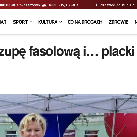
 | 100,00 MHz Włoszczowa
M10D 215,072 MHz
Zadzwoń do studia 
IAT
SPORT
KULTURA
CO NA DROGACH
ZDROWIE
 zupę fasolową i… placki