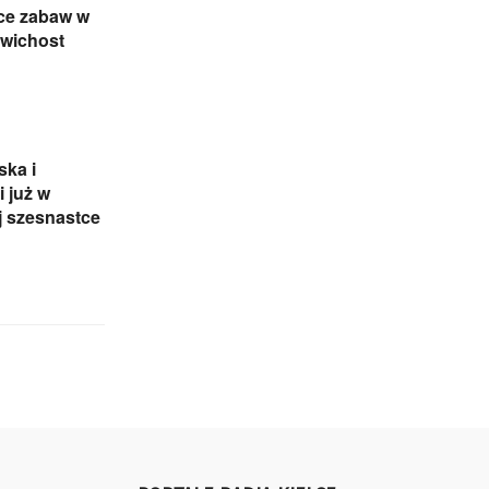
ce zabaw w
awichost
ka i
 już w
j szesnastce