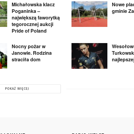
Michałowska klacz
Nowe pla
Poganinka –
gminie Z
największą faworytką
tegorocznej aukcji
Pride of Poland
Nocny pożar w
Wesołows
Janowie. Rodzina
Turkowski
straciła dom
najlepsze
POKAŻ WIĘCEJ