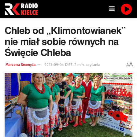
Chleb od „Klimontowianek”
nie miał sobie równych na
Święcie Chleba
A
2 min. czytania
A
Marzena Smoręda
2023-09-04 12:55