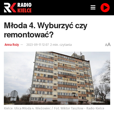
Młoda 4. Wyburzyć czy
remontować?
A
2 min. czytania
A
Anna Roży
2023-09-11 12:07
Kielce. Ulica Młoda 4. Wieżowiec / Fot. Wiktor Taszłow - Radio Kielce