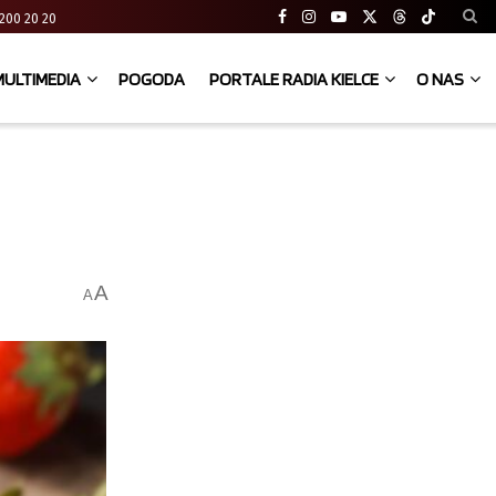
41 200 20 20
MULTIMEDIA
POGODA
PORTALE RADIA KIELCE
O NAS
A
A