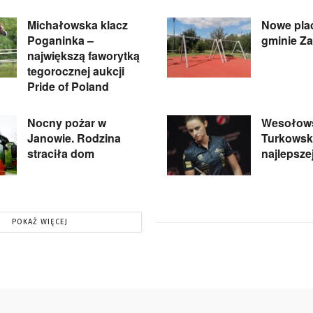
Michałowska klacz
Nowe pla
Poganinka –
gminie Z
największą faworytką
tegorocznej aukcji
Pride of Poland
Nocny pożar w
Wesołows
Janowie. Rodzina
Turkowski
straciła dom
najlepsze
POKAŻ WIĘCEJ