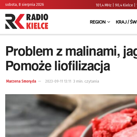
sobota, 8 sierpnia 2026
101,4 MHz | 90,4 Kielce
REGION
KRAJ / ŚW
Problem z malinami, j
Pomoże liofilizacja
3 min. czytania
Marzena Smoręda
2023-09-11 13:11