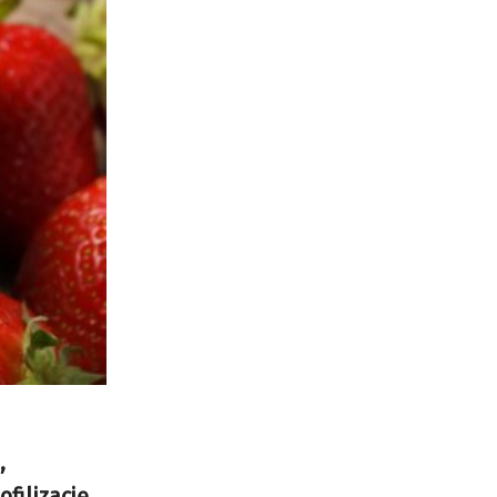
,
filizację.