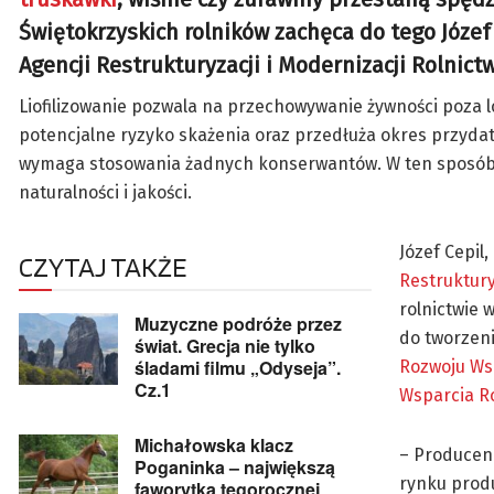
Świętokrzyskich rolników zachęca do tego Józef
Agencji Restrukturyzacji i Modernizacji Rolnict
Liofilizowanie pozwala na przechowywanie żywności poza 
potencjalne ryzyko skażenia oraz przedłuża okres przydat
wymaga stosowania żadnych konserwantów. W ten sposób m
naturalności i jakości.
Józef Cepil
CZYTAJ TAKŻE
Restruktury
rolnictwie
Muzyczne podróże przez
do tworzeni
świat. Grecja nie tylko
śladami filmu „Odyseja”.
Rozwoju Ws
Cz.1
Wsparcia R
Michałowska klacz
– Producenc
Poganinka – największą
rynku prod
faworytką tegorocznej