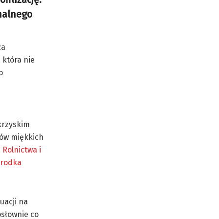
onalnego
za
 która nie
o
krzyskim
ców miękkich
 Rolnictwa i
środka
uacji na
osłownie co