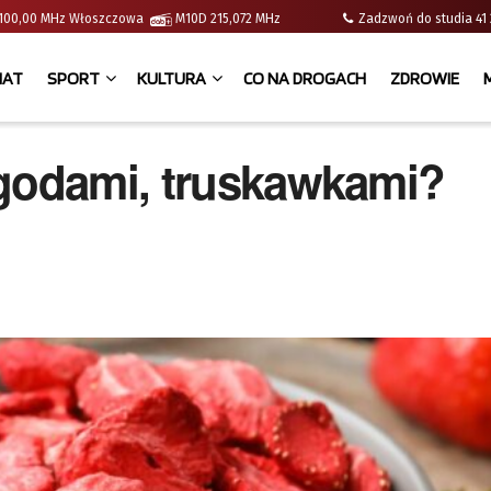
 | 100,00 MHz Włoszczowa
M10D 215,072 MHz
Zadzwoń do studia 
IAT
SPORT
KULTURA
CO NA DROGACH
ZDROWIE
agodami, truskawkami?