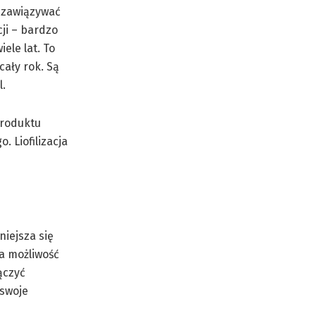
i zawiązywać
ji – bardzo
ele lat. To
ały rok. Są
l.
produktu
 Liofilizacja
niejsza się
a możliwość
ączyć
 swoje