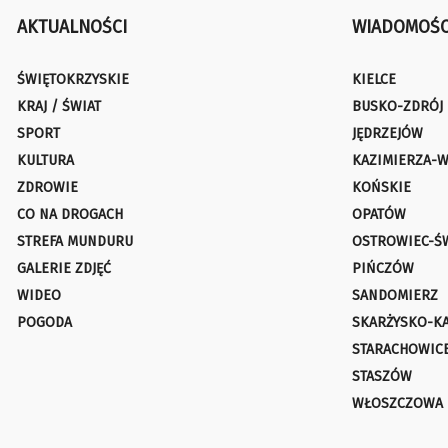
AKTUALNOŚCI
WIADOMOŚC
ŚWIĘTOKRZYSKIE
KIELCE
KRAJ / ŚWIAT
BUSKO-ZDRÓJ
SPORT
JĘDRZEJÓW
KULTURA
KAZIMIERZA-W
ZDROWIE
KOŃSKIE
CO NA DROGACH
OPATÓW
STREFA MUNDURU
OSTROWIEC-Ś
GALERIE ZDJĘĆ
PIŃCZÓW
WIDEO
SANDOMIERZ
POGODA
SKARŻYSKO-K
STARACHOWIC
STASZÓW
WŁOSZCZOWA