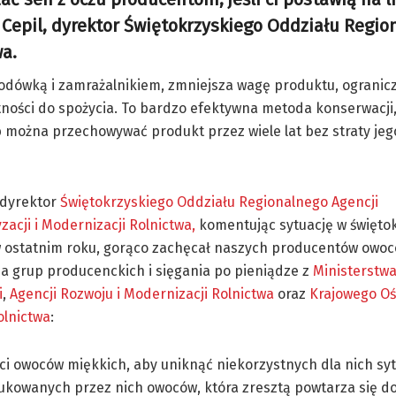
 Cepil, dyrektor Świętokrzyskiego Oddziału Regi
wa.
lodówką i zamrażalnikiem, zmniejsza wagę produktu, ogranic
ności do spożycia. To bardzo efektywna metoda konserwacji,
ożna przechowywać produkt przez wiele lat bez straty jeg
, dyrektor
Świętokrzyskiego Oddziału Regionalnego Agencji
zacji i Modernizacji Rolnictwa,
komentując sytuację w święto
 w ostatnim roku, gorąco zachęcał naszych producentów owo
a grup producenckich i sięgania po pieniądze z
Ministerstwa
i
,
Agencji Rozwoju i Modernizacji Rolnictwa
oraz
Krajowego O
olnictwa
:
i owoców miękkich, aby uniknąć niekorzystnych dla nich syt
ukowanych przez nich owoców, która zresztą powtarza się d