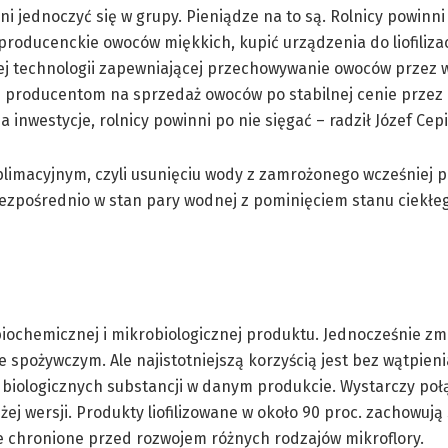
ni jednoczyć się w grupy. Pieniądze na to są. Rolnicy powinn
producenckie owoców miękkich, kupić urządzenia do liofilizac
 technologii zapewniającej przechowywanie owoców przez wi
 producentom na sprzedaż owoców po stabilnej cenie przez c
 inwestycje, rolnicy powinni po nie sięgać – radził Józef Cepi
sublimacyjnym, czyli usunięciu wody z zamrożonego wcześniej 
zpośrednio w stan pary wodnej z pominięciem stanu ciekłego.
biochemicznej i mikrobiologicznej produktu. Jednocześnie zm
spożywczym. Ale najistotniejszą korzyścią jest bez wątpieni
 biologicznych substancji w danym produkcie. Wystarczy poł
żej wersji. Produkty liofilizowane w około 90 proc. zachowują
nie chronione przed rozwojem różnych rodzajów mikroflory.