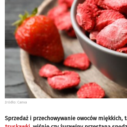
źródło: Canva
Sprzedaż i przechowywanie owoców miękkich, taki
truskawki
, wiśnie czy żurawiny przestaną spędza