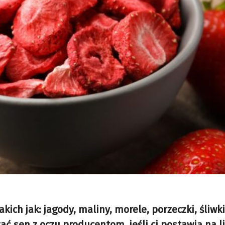
ch jak: jagody, maliny, morele, porzeczki, śliwki
ć sen z oczu producentom, jeśli ci postawią na lio