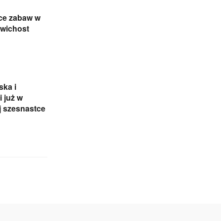
ce zabaw w
awichost
ka i
 już w
j szesnastce