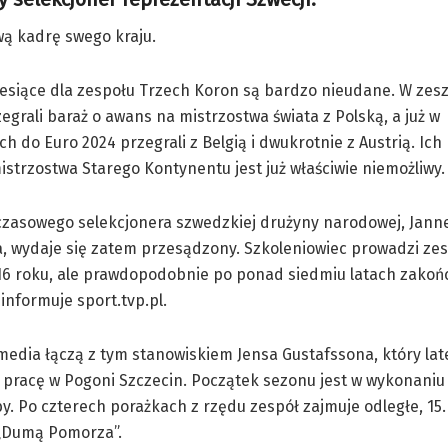
wą kadrę swego kraju.
esiące dla zespołu Trzech Koron są bardzo nieudane. W zes
egrali baraż o awans na mistrzostwa świata z Polską, a już w
ach do Euro 2024 przegrali z Belgią i dwukrotnie z Austrią. Ic
strzostwa Starego Kontynentu jest już właściwie niemożliwy.
czasowego selekcjonera szwedzkiej drużyny narodowej, Jann
, wydaje się zatem przesądzony. Szkoleniowiec prowadzi zes
16 roku, ale prawdopodobnie po ponad siedmiu latach zakoń
informuje sport.tvp.pl.
edia łączą z tym stanowiskiem Jensa Gustafssona, który la
 pracę w Pogoni Szczecin. Początek sezonu jest w wykonani
y. Po czterech porażkach z rzędu zespół zajmuje odległe, 15.
 „Dumą Pomorza”.