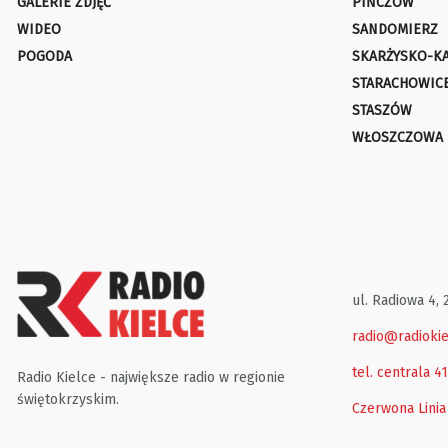
GALERIE ZDJĘĆ
PIŃCZÓW
WIDEO
SANDOMIERZ
POGODA
SKARŻYSKO-K
STARACHOWIC
STASZÓW
WŁOSZCZOWA
ul. Radiowa 4, 
radio@radiokie
tel. centrala 4
Radio Kielce - największe radio w regionie
świętokrzyskim.
Czerwona Linia