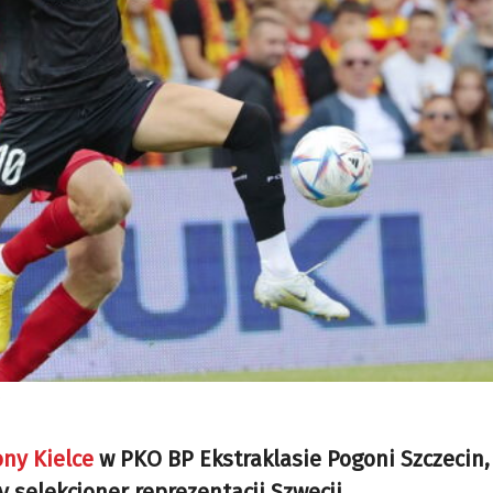
e
ny Kielce
w PKO BP Ekstraklasie Pogoni Szczecin, 
selekcjoner reprezentacji Szwecji.