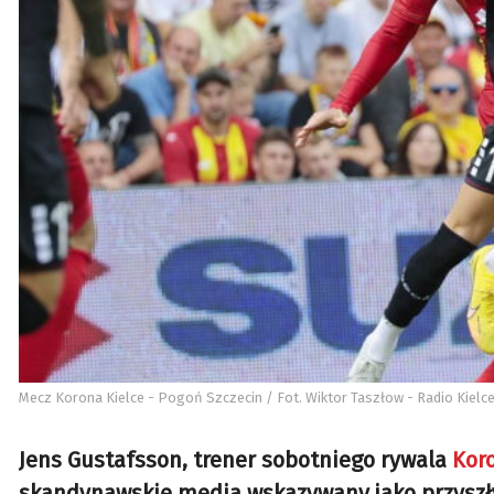
Mecz Korona Kielce - Pogoń Szczecin / Fot. Wiktor Taszłow - Radio Kielc
Jens Gustafsson, trener sobotniego rywala
Koro
skandynawskie media wskazywany jako przyszły 