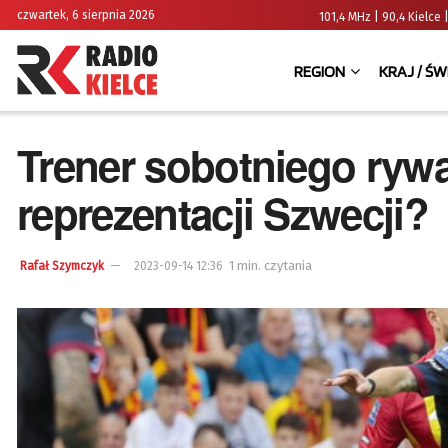
czwartek, 6 sierpnia 2026
101,4 MHz | 90,4 Kielc
REGION
KRAJ / ŚW
Trener sobotniego ryw
reprezentacji Szwecji?
1 min. czytania
Rafał Szymczyk
2023-09-14 12:36