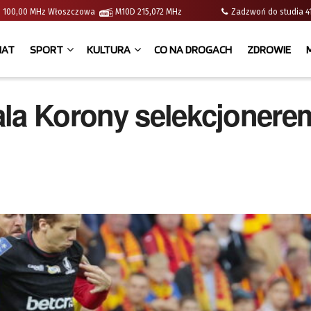
e | 100,00 MHz Włoszczowa
M10D 215,072 MHz
Zadzwoń do studia
IAT
SPORT
KULTURA
CO NA DROGACH
ZDROWIE
ala Korony selekcjonere