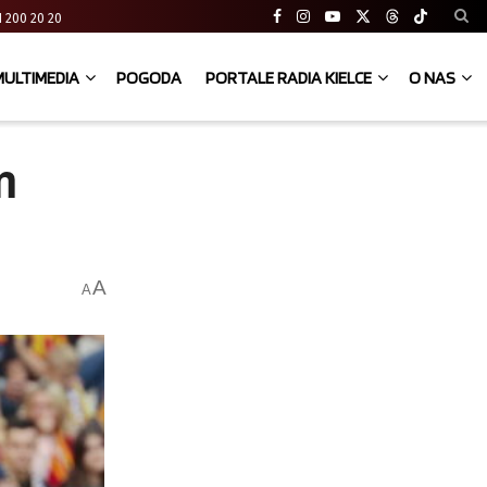
 41 200 20 20
MULTIMEDIA
POGODA
PORTALE RADIA KIELCE
O NAS
m
A
A