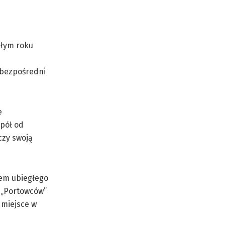
złym roku
h bezpośredni
e
pół od
czy swoją
tem ubiegłego
u „Portowców”
 miejsce w