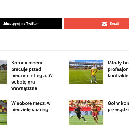
Udostępnij na Twitter
Email
Korona mocno
Młody br
pracuje przed
profesjo
meczem z Legią. W
kontrakt
sobotę gra
wewnętrzna
W sobotę mecz, w
Gol w ko
niedzielę sparing
przesądzi