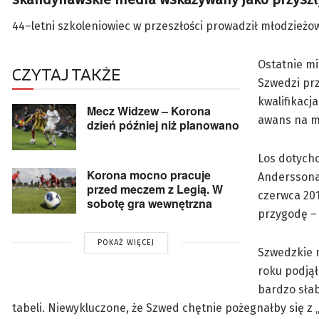
44–letni szkoleniowiec w przeszłości prowadził młodzieżo
Ostatnie mi
CZYTAJ TAKŻE
Szwedzi prz
kwalifikacj
Mecz Widzew – Korona
awans na mi
dzień później niż planowano
Los dotych
Korona mocno pracuje
Anderssona
przed meczem z Legią. W
czerwca 20
sobotę gra wewnętrzna
przygodę – 
POKAŻ WIĘCEJ
Szwedzkie m
roku podjął
bardzo słab
tabeli. Niewykluczone, że Szwed chętnie pożegnałby się z