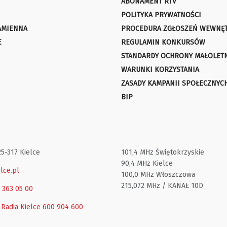
ABONAMENT RTV
POLITYKA PRYWATNOŚCI
AMIENNA
PROCEDURA ZGŁOSZEŃ WEWNĘ
E
REGULAMIN KONKURSÓW
STANDARDY OCHRONY MAŁOLET
WARUNKI KORZYSTANIA
ZASADY KAMPANII SPOŁECZNYC
BIP
25-317 Kielce
101,4 MHz Świętokrzyskie
90,4 MHz Kielce
lce.pl
100,0 MHz Włoszczowa
215,072 MHz / KANAŁ 10D
1 363 05 00
 Radia Kielce
600 904 600