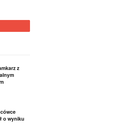
amkarz z
nalnym
em
ńcówce
ł o wyniku