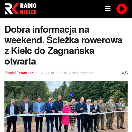
Dobra informacja na
weekend. Ścieżka rowerowa
z Kielc do Zagnańska
otwarta
A
2 min. czytania
A
Daniel Czwartosz
2023-10-13 15:35