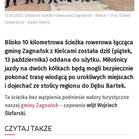
13.10.2023. Otwarcie ścieżki rowerowej Zagnańsk - Kielce. / Fot. Daniel
Czwartosz - Radio Kielce
Blisko 10 kilometrowa ścieżka rowerowa łącząca
gminę Zagnańsk z Kielcami została dziś (piątek,
13 października) oddana do użytku. Miłośnicy
jazdy na dwóch kółkach będą mogli bezpiecznie
pokonać trasę wiodącą po urokliwych miejscach
i dojechać ze stolicy regionu do Dębu Bartek.
Ta ścieżka bez wątpienia podniesie walory turystyczne
naszej
gminy Zagnańsk
– zapewnia
wójt Wojciech
Ślefarski.
CZYTAJ TAKŻE