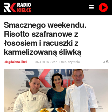
Smacznego weekendu.
Risotto szafranowe z
łososiem i racuszki z
karmelizowaną śliwką
A
2 min. czytania
A
Magdalena Sitek
2023-10-16 09:52