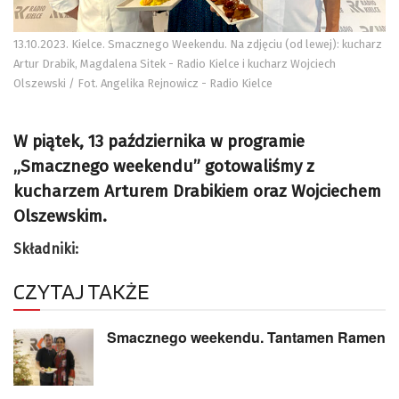
13.10.2023. Kielce. Smacznego Weekendu. Na zdjęciu (od lewej): kucharz
Artur Drabik, Magdalena Sitek - Radio Kielce i kucharz Wojciech
Olszewski / Fot. Angelika Rejnowicz - Radio Kielce
W piątek, 13 października w programie
„Smacznego weekendu”
gotowaliśmy z
kucharzem Arturem Drabikiem oraz Wojciechem
Olszewskim.
Składniki:
CZYTAJ TAKŻE
Smacznego weekendu. Tantamen Ramen