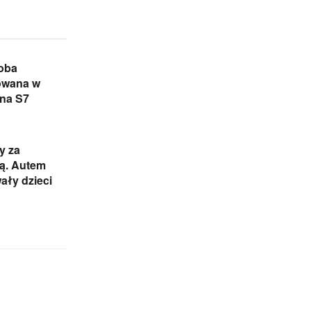
oba
owana w
na S7
y za
cą. Autem
ały dzieci