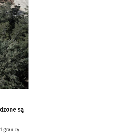
adzone są
d granicy