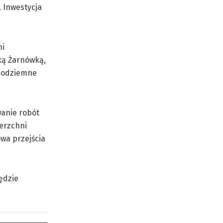
 Inwestycja
mi
ką Żarnówką,
e podziemne
anie robót
erzchni
wa przejścia
ędzie