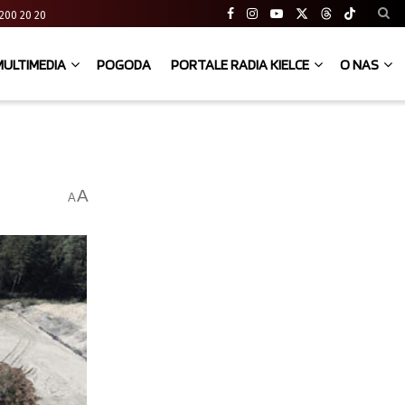
41 200 20 20
MULTIMEDIA
POGODA
PORTALE RADIA KIELCE
O NAS
A
A