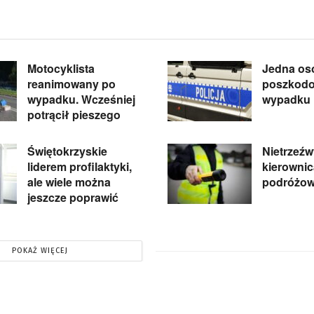
Motocyklista
Jedna os
reanimowany po
poszkod
wypadku. Wcześniej
wypadku 
potrącił pieszego
Świętokrzyskie
Nietrzeźw
liderem profilaktyki,
kierowni
ale wiele można
podróżow
jeszcze poprawić
POKAŻ WIĘCEJ