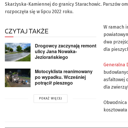
Skarżyska-Kamiennej do granicy Starachowic. Parszów omi
rozpoczęła się w lipcu 2022 roku.
W ramach i
CZYTAJ TAKŻE
powiatowym
dwa przejśc
Drogowcy zaczynają remont
dla pieszyc
ulicy Jana Nowaka-
Jeziorańskiego
Generalna D
Motocyklista reanimowany
budowlanyc
po wypadku. Wcześniej
asfaltowej 
potrącił pieszego
dla zwierzą
POKAŻ WIĘCEJ
Obwodnica 
kosztowała 