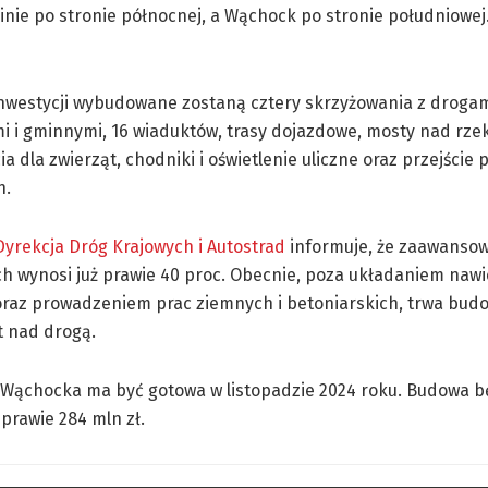
nie po stronie północnej, a Wąchock po stronie południowej.
nwestycji wybudowane zostaną cztery skrzyżowania z droga
i i gminnymi, 16 wiaduktów, trasy dojazdowe, mosty nad rze
ia dla zwierząt, chodniki i oświetlenie uliczne oraz przejści
h.
yrekcja Dróg Krajowych i Autostrad
informuje, że zaawansow
h wynosi już prawie 40 proc. Obecnie, poza układaniem nawi
oraz prowadzeniem prac ziemnych i betoniarskich, trwa budo
t nad drogą.
Wąchocka ma być gotowa w listopadzie 2024 roku. Budowa b
prawie 284 mln zł.