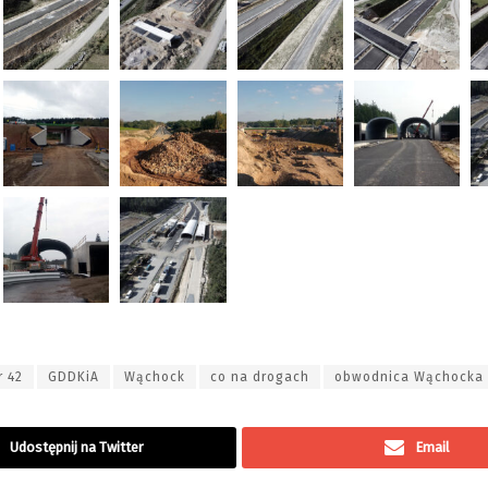
r 42
GDDKiA
Wąchock
co na drogach
obwodnica Wąchocka
Udostępnij na Twitter
Email