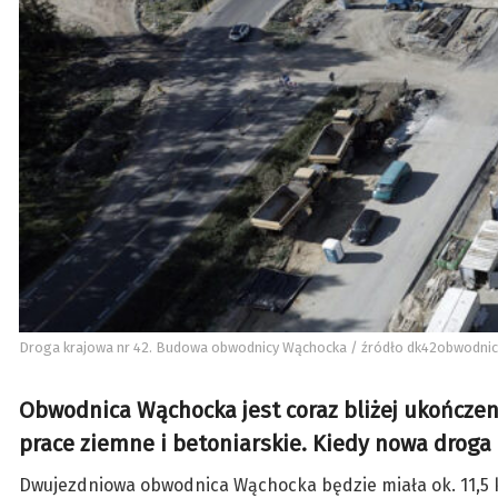
Droga krajowa nr 42. Budowa obwodnicy Wąchocka / źródło dk42obwodni
Obwodnica Wąchocka jest coraz bliżej ukończen
prace ziemne i betoniarskie. Kiedy nowa droga
Dwujezdniowa obwodnica Wąchocka będzie miała ok. 11,5