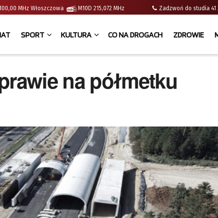
 | 100,00 MHz Włoszczowa
M10D 215,072 MHz
Zadzwoń do studia 
IAT
SPORT
KULTURA
CO NA DROGACH
ZDROWIE
rawie na półmetku