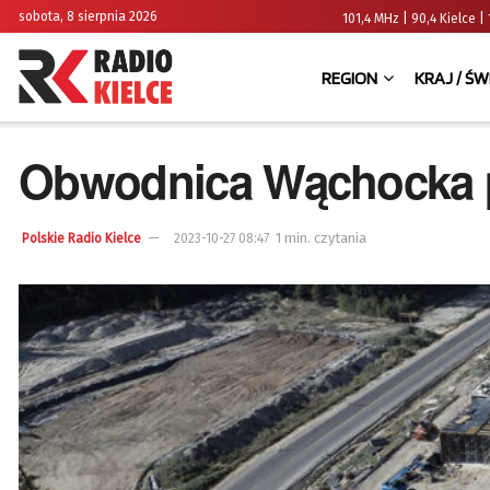
sobota, 8 sierpnia 2026
101,4 MHz | 90,4 Kielce
REGION
KRAJ / ŚW
Obwodnica Wąchocka p
1 min. czytania
Polskie Radio Kielce
2023-10-27 08:47