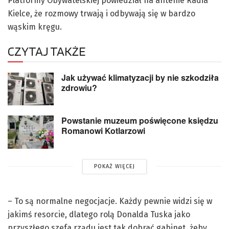
Platformy Obywatelskiej powiedział na antenie Radia
Kielce, że rozmowy trwają i odbywają się w bardzo
wąskim kręgu.
CZYTAJ TAKŻE
Jak używać klimatyzacji by nie szkodziła
zdrowiu?
Powstanie muzeum poświęcone księdzu
Romanowi Kotlarzowi
POKAŻ WIĘCEJ
– To są normalne negocjacje. Każdy pewnie widzi się w
jakimś resorcie, dlatego rolą Donalda Tuska jako
przyszłego szefa rządu jest tak dobrać gabinet, żeby