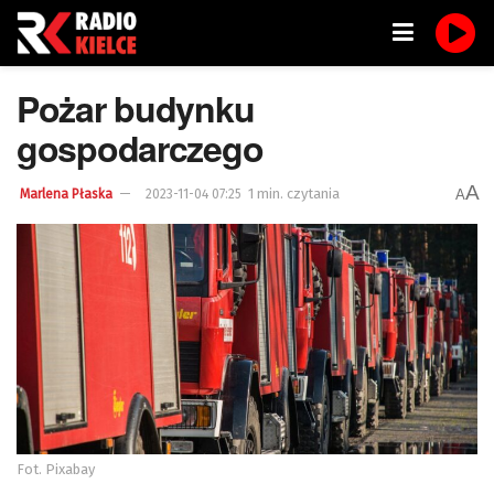
Pożar budynku
gospodarczego
A
1 min. czytania
A
Marlena Płaska
2023-11-04 07:25
Fot. Pixabay