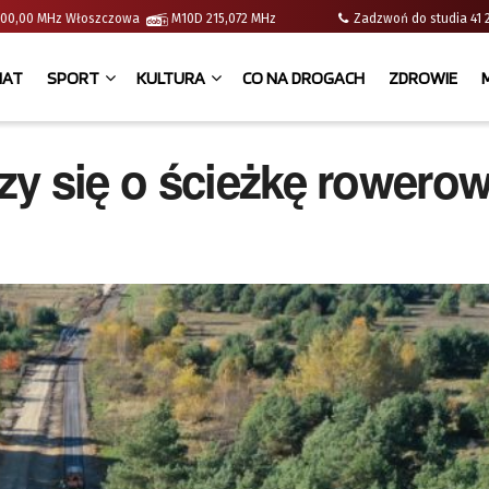
 | 100,00 MHz Włoszczowa
M10D 215,072 MHz
Zadzwoń do studia 
IAT
SPORT
KULTURA
CO NA DROGACH
ZDROWIE
zy się o ścieżkę rowero