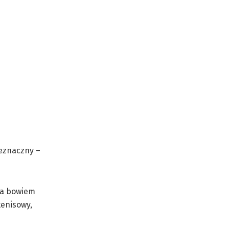
ieznaczny –
 ma bowiem
tenisowy,