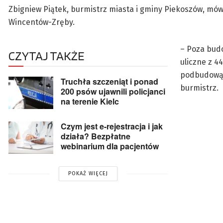
Zbigniew Piątek, burmistrz miasta i gminy Piekoszów, mówi
Wincentów-Zręby.
– Poza budo
CZYTAJ TAKŻE
uliczne z 4
podbudową s
Truchła szczeniąt i ponad
burmistrz.
200 psów ujawnili policjanci
na terenie Kielc
Czym jest e-rejestracja i jak
działa? Bezpłatne
webinarium dla pacjentów
POKAŻ WIĘCEJ