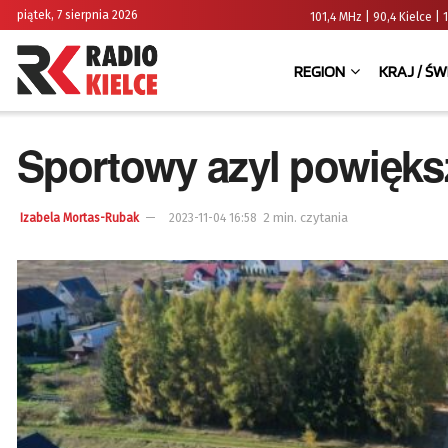
piątek, 7 sierpnia 2026
101,4 MHz | 90,4 Kielce
REGION
KRAJ / ŚW
Sportowy azyl powięks
2 min. czytania
Izabela Mortas-Rubak
2023-11-04 16:58