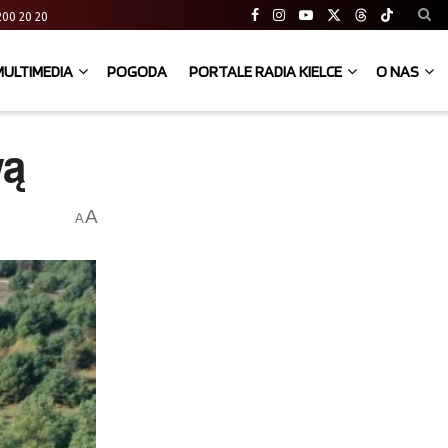
41 200 20 20
MULTIMEDIA
POGODA
PORTALE RADIA KIELCE
O NAS
wą
A
A