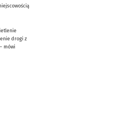
miejscowością
etlenie
enie drogi z
 – mówi