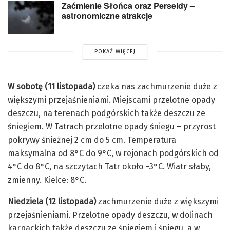
Zaćmienie Słońca oraz Perseidy –
astronomiczne atrakcje
POKAŻ WIĘCEJ
W sobotę (11 listopada)
czeka nas zachmurzenie duże z
większymi przejaśnieniami. Miejscami przelotne opady
deszczu, na terenach podgórskich także deszczu ze
śniegiem. W Tatrach przelotne opady śniegu – przyrost
pokrywy śnieżnej 2 cm do 5 cm. Temperatura
maksymalna od 8°C do 9°C, w rejonach podgórskich od
4°C do 8°C, na szczytach Tatr około –3°C. Wiatr słaby,
zmienny. Kielce: 8°C.
Niedziela (12 listopada)
zachmurzenie duże z większymi
przejaśnieniami. Przelotne opady deszczu, w dolinach
karpackich także deszczu ze śniegiem i śniegu, a w