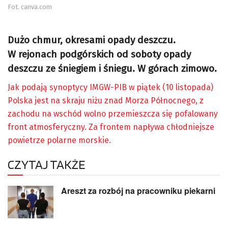
Fot. canva.com
Dużo chmur, okresami opady deszczu.
W rejonach podgórskich od soboty opady
deszczu ze śniegiem i śniegu. W górach zimowo.
Jak podają synoptycy IMGW-PIB w piątek (10 listopada)
Polska jest na skraju niżu znad Morza Północnego, z
zachodu na wschód wolno przemieszcza się pofalowany
front atmosferyczny. Za frontem napływa chłodniejsze
powietrze polarne morskie.
CZYTAJ TAKŻE
Areszt za rozbój na pracowniku piekarni