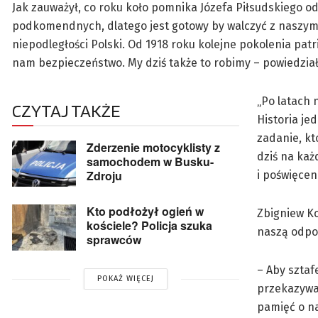
Jak zauważył, co roku koło pomnika Józefa Piłsudskiego o
podkomendnych, dlatego jest gotowy by walczyć z naszym
niepodległości Polski. Od 1918 roku kolejne pokolenia patr
nam bezpieczeństwo. My dziś także to robimy – powiedzia
„Po latach 
CZYTAJ TAKŻE
Historia je
zadanie, kt
Zderzenie motocyklisty z
dziś na każ
samochodem w Busku-
Zdroju
i poświęcen
Kto podłożył ogień w
Zbigniew Ko
kościele? Policja szuka
naszą odpo
sprawców
– Aby szta
POKAŻ WIĘCEJ
przekazywa
pamięć o na