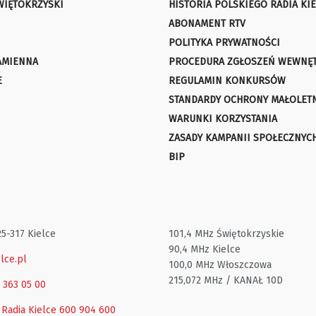
WIĘTOKRZYSKI
HISTORIA POLSKIEGO RADIA KIE
ABONAMENT RTV
POLITYKA PRYWATNOŚCI
AMIENNA
PROCEDURA ZGŁOSZEŃ WEWNĘ
E
REGULAMIN KONKURSÓW
STANDARDY OCHRONY MAŁOLET
WARUNKI KORZYSTANIA
ZASADY KAMPANII SPOŁECZNYC
BIP
25-317 Kielce
101,4 MHz Świętokrzyskie
90,4 MHz Kielce
lce.pl
100,0 MHz Włoszczowa
215,072 MHz / KANAŁ 10D
1 363 05 00
 Radia Kielce
600 904 600