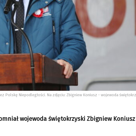
rzez Polskę Niepodległości. Na zdjęciu: Zbigniew Koniusz - wojewoda świętokrz
pomniał wojewoda świętokrzyski Zbigniew Koniusz