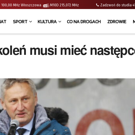
e | 100,00 MHz Włoszczowa
M10D 215,072 MHz
Zadzwoń do studia
IAT
SPORT
KULTURA
CO NA DROGACH
ZDROWIE
koleń musi mieć następ