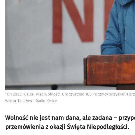
11.11.2023. Kielce. Plac Wolności. Uroczystości 105. rocznicy odzyskania p
Wiktor Taszłow - Radio Kielce
Wolność nie jest nam dana, ale zadana – przy
przemówienia z okazji Święta Niepodległości.