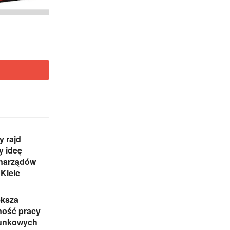
 rajd
y ideę
narządów
 Kielc
ększa
ność pracy
tunkowych