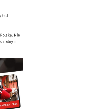
y ład
Polskę. Nie
iedzialnym