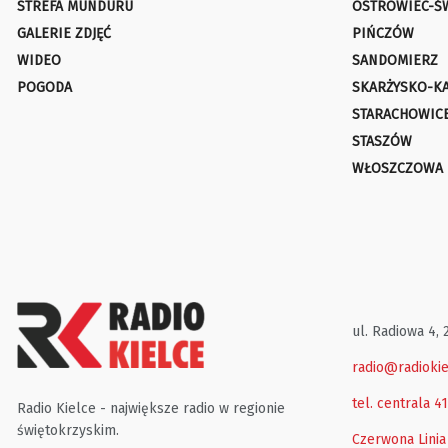
STREFA MUNDURU
OSTROWIEC-Ś
GALERIE ZDJĘĆ
PIŃCZÓW
WIDEO
SANDOMIERZ
POGODA
SKARŻYSKO-K
STARACHOWIC
STASZÓW
WŁOSZCZOWA
ul. Radiowa 4, 
radio@radiokie
tel. centrala 4
Radio Kielce - największe radio w regionie
świętokrzyskim.
Czerwona Linia