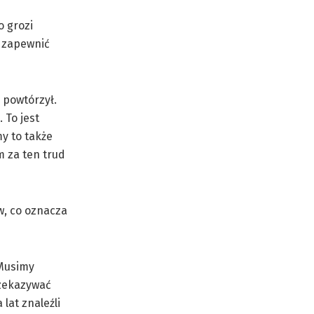
 grozi
a zapewnić
 powtórzył.
 To jest
y to także
m za ten trud
w, co oznacza
 Musimy
rzekazywać
lat znaleźli