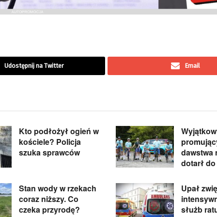
Udostępnij na Twitter
Email
Kto podłożył ogień w
Wyjątkowy
kościele? Policja
promując
szuka sprawców
dawstwa 
dotarł do
Stan wody w rzekach
Upał zwi
coraz niższy. Co
intensyw
czeka przyrodę?
służb ra