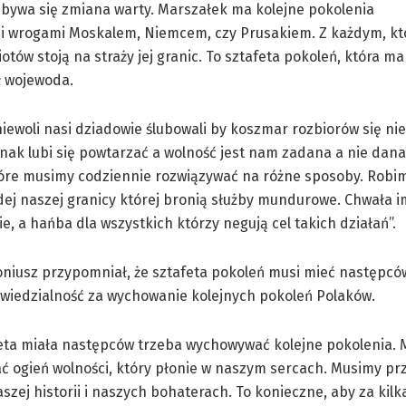
dbywa się zmiana warty. Marszałek ma kolejne pokolenia
i wrogami Moskalem, Niemcem, czy Prusakiem. Z każdym, kto
iotów stoją na straży jej granic. To sztafeta pokoleń, która m
ł wojewoda.
niewoli nasi dziadowie ślubowali by koszmar rozbiorów się nie
dnak lubi się powtarzać a wolność jest nam zadana a nie dana.
óre musimy codziennie rozwiązywać na różne sposoby. Robim
dej naszej granicy której bronią służby mundurowe. Chwała i
ie, a hańba dla wszystkich którzy negują cel takich działań”.
niusz przypomniał, że sztafeta pokoleń musi mieć następcó
wiedzialność za wychowanie kolejnych pokoleń Polaków.
feta miała następców trzeba wychowywać kolejne pokolenia.
ć ogień wolności, który płonie w naszym sercach. Musimy p
szej historii i naszych bohaterach. To konieczne, aby za kilka 