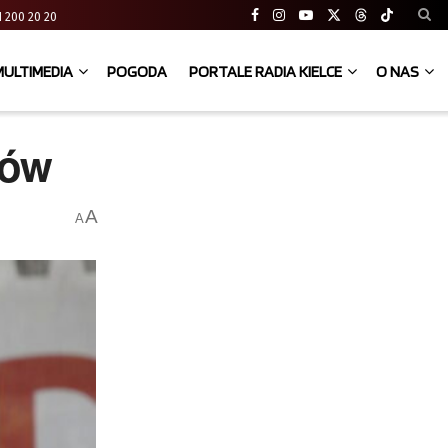
 41 200 20 20
MULTIMEDIA
POGODA
PORTALE RADIA KIELCE
O NAS
ców
A
A