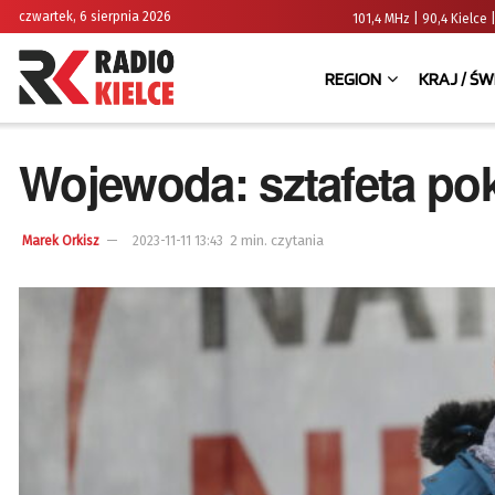
czwartek, 6 sierpnia 2026
101,4 MHz | 90,4 Kielc
REGION
KRAJ / ŚW
Wojewoda: sztafeta po
2 min. czytania
Marek Orkisz
2023-11-11 13:43