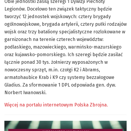
Obie jednostki zasilą szeregi 1 Dywizji Piechoty
Legionów. Docelowo ten związek taktyczny będzie
tworzyć 12 jednostek wojskowych: cztery brygady
ogólnowojskowe, brygada artylerii, cztery pułki rodzajów
wojsk oraz trzy bataliony specjalistyczne rozlokowane w
garnizonach na terenie czterech województw:
podlaskiego, mazowieckiego, warmińsko-mazurskiego
oraz kujawsko-pomorskiego. Ich szeregi będzie zasilać
łącznie ponad 30 tys. żołnierzy wyposażonych w
nowoczesny sprzęt, m.in. czołgi K2 i Abrams,
armatohaubice Krab i K9 czy systemy bezzałogowe
Gladius. Za sformowanie 1 DPL odpowiada gen. dyw.
Norbert Iwanowski.
Więcej na portalu internetowym Polska Zbrojna.