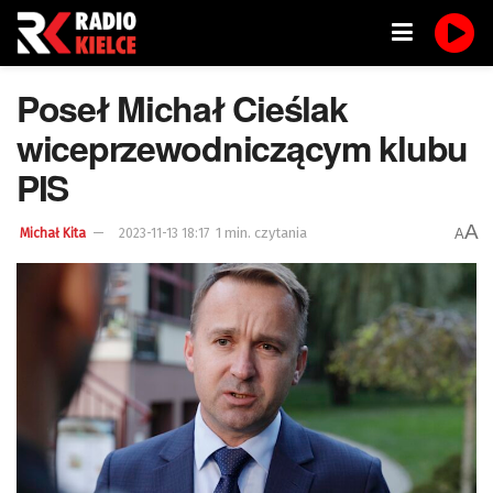
Poseł Michał Cieślak
wiceprzewodniczącym klubu
PIS
A
1 min. czytania
A
Michał Kita
2023-11-13 18:17