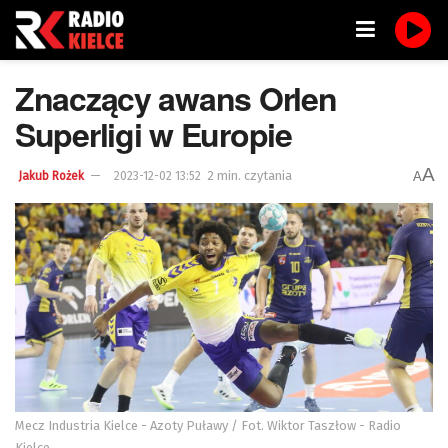
Znaczący awans Orlen
Superligi w Europie
A
2 min. czytania
A
Jakub Rożek
2023-12-02 13:52
Mecz Industria Kielce - Azoty Puławy / Fot. Wiktor Taszłow - Radio
Kielce