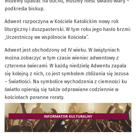
możemy upadać na duchu, musimy nieść światło wiary –
podkreśla biskup.
Adwent rozpoczyna w Kościele Katolickim nowy rok
liturgiczny i duszpasterski. W tym roku jego hasło brzmi:
„Uczestniczę we wspólnocie Kościoła”.
Adwent jest obchodzony od IV wieku. W świątyniach
można zobaczyć w tym czasie wieniec adwentowy z
czterema świecami. W każdą niedzielę Adwentu zapala
się kolejną z nich, co jest symbolem zbliżania się Jezusa
– Światłości. Na symbolice wychodzenia z ciemności ku
światłu opierają się także odprawiane codziennie w
kościołach poranne roraty.