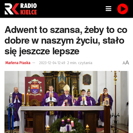
Adwent to szansa, żeby to co
dobre w naszym życiu, stało
się jeszcze lepsze
A
2 min. czytania
A
Marlena Płaska
2023-12-04 12:49