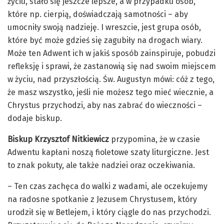
życiu, stało się jeszcze lepsze, a w przypadku osób,
które np. cierpią, doświadczają samotności – aby
umocniły swoją nadzieję. I wreszcie, jest grupa osób,
które być może gdzieś się zagubiły na drogach wiary.
Może ten Adwent ich w jakiś sposób zainspiruje, pobudzi
refleksję i sprawi, że zastanowią się nad swoim miejscem
w życiu, nad przyszłością. Św. Augustyn mówi: cóż z tego,
że masz wszystko, jeśli nie możesz tego mieć wiecznie, a
Chrystus przychodzi, aby nas zabrać do wieczności –
dodaje biskup.
Biskup Krzysztof Nitkiewicz
przypomina, że w czasie
Adwentu kapłani noszą fioletowe szaty liturgiczne. Jest
to znak pokuty, ale także nadziei oraz oczekiwania.
– Ten czas zachęca do walki z wadami, ale oczekujemy
na radosne spotkanie z Jezusem Chrystusem, który
urodził się w Betlejem, i który ciągle do nas przychodzi.