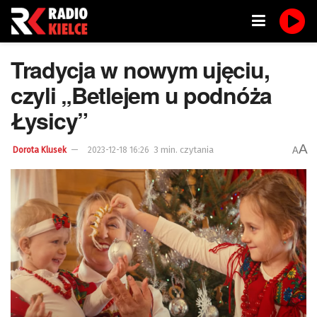
Tradycja w nowym ujęciu,
czyli „Betlejem u podnóża
Łysicy”
A
3 min. czytania
A
Dorota Klusek
2023-12-18 16:26