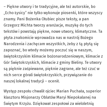
– Piękne utwory i te tradycyjne, ale też autorskie, bo
„Echo Łysicy” nie tylko wykonuje piosenki, które wszyscy
znamy. Pani Bożenka Ołubiec pisze teksty, a pan
Grzegorz Michta tworzy aranżacje, muzykę do tych
tekstów i powstają piękne, nowe utwory, klimatyczne. Ta
płyta znakomicie wprowadza nas w nastrój Bożego
Narodzenia i zachęcam wszystkich, żeby z tą płytą się
zapoznać, bo wtedy możemy poczuć się w naszym,
świętokrzyskim klimacie bożonarodzeniowym, klimacie z
Gór Świętokrzyskich, klimacie z gminy Bieliny. Te utwory
są pięknie zaśpiewane, pięknie zagrane, ale też czuć w
nich serce górali świętokrzyskich, przywiązanie do
naszej lokalnej tradycji – ocenił.
Występ zespołu chwalił ojciec Marian Puchała, superior
klasztoru Misjonarzy Oblatów Maryi Niepokalanej na
Świętym Krzyżu. Dziękował zespołowi za wieloletnią