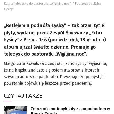
Kadr z teledysku do pastorałki „Wigilijna noc”. / Fot. zespół „Echo
Łysicy”
„Betlejem u podnóża Łysicy” – tak brzmi tytuł
płyty, wydanej przez Zespół Śpiewaczy „Echo
Łysicy” z Bielin. Dziś (poniedziałek, 18 grudnia)
album ujrzał światło dzienne. Promuje go
teledysk do pastorałki „Wigilijna noc”.
Małgorzata Kowalska z zespołu „Echo Łysicy” wyjaśniła,
że na krążku znalazło się osiem utworów, z których
sześć to autorskie pastorałki. Przyznaje, że pomysł jej
powstania pojawił się jeszcze przed pandemią.
CZYTAJ TAKŻE
Zderzenie motocyklisty z samochodem w
Busku-Zdroju