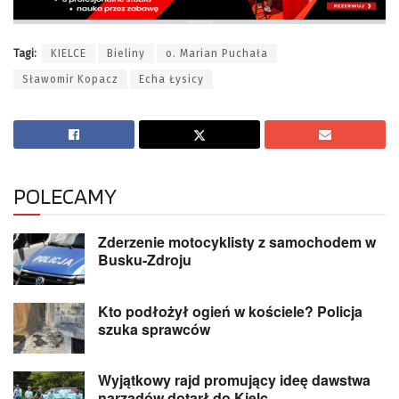
Tagi:
KIELCE
Bieliny
o. Marian Puchała
Sławomir Kopacz
Echa Łysicy
POLECAMY
Zderzenie motocyklisty z samochodem w
Busku-Zdroju
Kto podłożył ogień w kościele? Policja
szuka sprawców
Wyjątkowy rajd promujący ideę dawstwa
narządów dotarł do Kielc