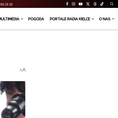
41 200 20 20
MULTIMEDIA
POGODA
PORTALE RADIA KIELCE
O NAS
A
A