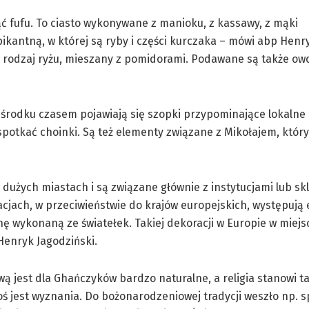
ć fufu. To ciasto wykonywane z manioku, z kassawy, z mąki
 pikantną, w której są ryby i części kurczaka – mówi abp Henr
ny rodzaj ryżu, mieszany z pomidorami. Podawane są także ow
 środku czasem pojawiają się szopki przypominające lokalne
spotkać choinki. Są też elementy związane z Mikołajem, któr
 dużych miastach i są związane głównie z instytucjami lub sk
acjach, w przeciwieństwie do krajów europejskich, występują
ę wykonaną ze światełek. Takiej dekoracji w Europie w miejs
Henryk Jagodziński.
wą jest dla Ghańczyków bardzo naturalne, a religia stanowi t
toś jest wyznania. Do bożonarodzeniowej tradycji weszło np. 