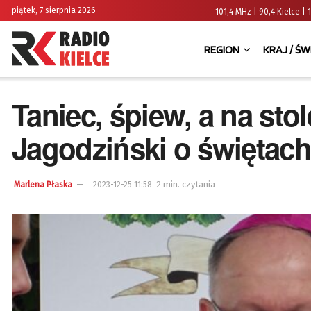
piątek, 7 sierpnia 2026
101,4 MHz | 90,4 Kielce
REGION
KRAJ / ŚW
Taniec, śpiew, a na sto
Jagodziński o świętac
2 min. czytania
Marlena Płaska
2023-12-25 11:58