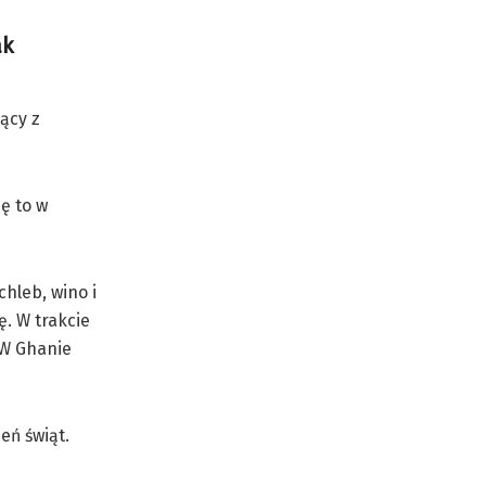
ak
ący z
ę to w
chleb, wino i
ę. W trakcie
. W Ghanie
eń świąt.