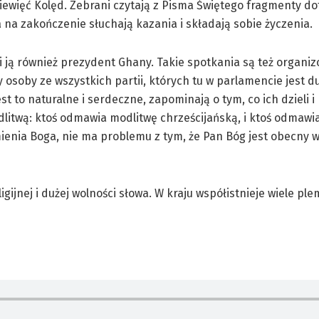
iewięć Kolęd. Zebrani czytają z Pisma Świętego fragmenty d
a na zakończenie słuchają kazania i składają sobie życzenia.
zi ją również prezydent Ghany. Takie spotkania są też organi
y osoby ze wszystkich partii, których tu w parlamencie jest d
st to naturalne i serdeczne, zapominają o tym, co ich dzieli 
dlitwą: ktoś odmawia modlitwę chrześcijańską, i ktoś odmawi
ienia Boga, nie ma problemu z tym, że Pan Bóg jest obecny w
igijnej i dużej wolności słowa. W kraju współistnieje wiele ple