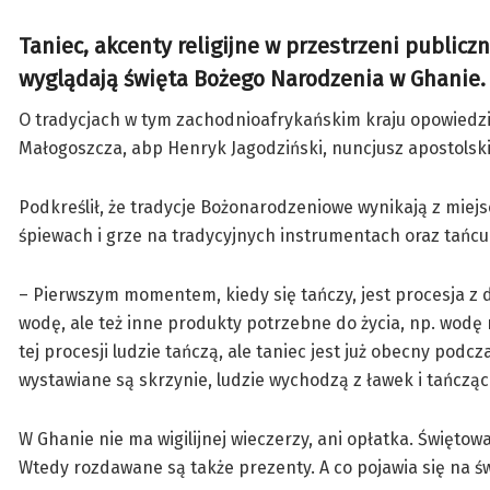
Taniec, akcenty religijne w przestrzeni public
wyglądają święta Bożego Narodzenia w Ghanie.
O tradycjach w tym zachodnioafrykańskim kraju opowiedzi
Małogoszcza, abp Henryk Jagodziński, nuncjusz apostolski
Podkreślił, że tradycje Bożonarodzeniowe wynikają z miej
śpiewach i grze na tradycyjnych instrumentach oraz tańcu
– Pierwszym momentem, kiedy się tańczy, jest procesja z dar
wodę, ale też inne produkty potrzebne do życia, np. wodę m
tej procesji ludzie tańczą, ale taniec jest już obecny podc
wystawiane są skrzynie, ludzie wychodzą z ławek i tańczą
W Ghanie nie ma wigilijnej wieczerzy, ani opłatka. Świętow
Wtedy rozdawane są także prezenty. A co pojawia się na ś