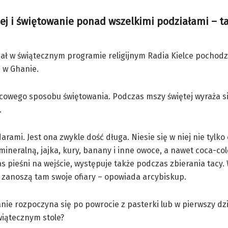
znej i świętowanie ponad wszelkimi podziałami – t
ał w świątecznym programie religijnym Radia Kielce pochodz
 w Ghanie.
scowego sposobu świętowania. Podczas mszy świętej wyraża si
.
ami. Jest ona zwykle dość długa. Niesie się w niej nie tylko 
ineralną, jajka, kury, banany i inne owoce, a nawet coca-col
zas pieśni na wejście, występuje także podczas zbierania tacy
c zanoszą tam swoje ofiary – opowiada arcybiskup.
anie rozpoczyna się po powrocie z pasterki lub w pierwszy dzi
wiątecznym stole?