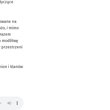
otyczące
zowane na
użo, i mimo
i razem
a modlitwę
 przestrzeni
mion i klanów