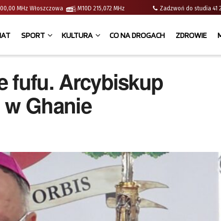
 | 100,00 MHz Włoszczowa
M10D 215,072 MHz
Zadzwoń do studia 
IAT
SPORT
KULTURA
CO NA DROGACH
ZDROWIE
le fufu. Arcybiskup
h w Ghanie