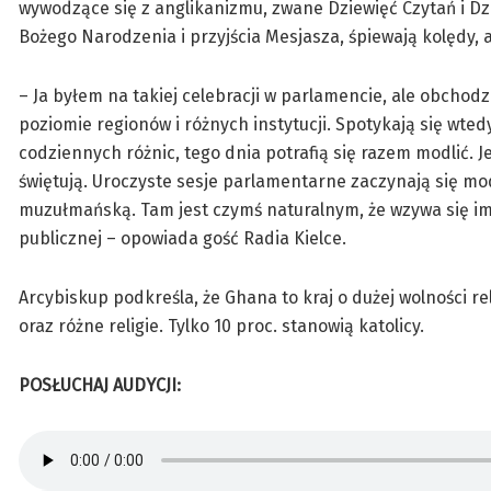
wywodzące się z anglikanizmu, zwane Dziewięć Czytań i Dz
Bożego Narodzenia i przyjścia Mesjasza, śpiewają kolędy, 
– Ja byłem na takiej celebracji w parlamencie, ale obchod
poziomie regionów i różnych instytucji. Spotykają się wted
codziennych różnic, tego dnia potrafią się razem modlić. Je
świętują. Uroczyste sesje parlamentarne zaczynają się mo
muzułmańską. Tam jest czymś naturalnym, że wzywa się im
publicznej – opowiada gość Radia Kielce.
Arcybiskup podkreśla, że Ghana to kraj o dużej wolności rel
oraz różne religie. Tylko 10 proc. stanowią katolicy.
POSŁUCHAJ AUDYCJI: