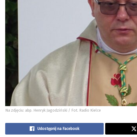
Na zdjęciu: abp. Henryk Jagodziński / Fot. Radio Kielce
Udostępnij na Facebook