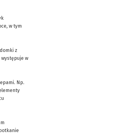
yk
oce, w tym
 domki z
y występuje w
lepami. Np.
 elementy
cu
am
spotkanie