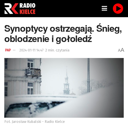
Synoptycy ostrzegają. Śnieg,
oblodzenie i gołoledź
A
2 min. czytania
A
PAP
2024-01-11 14:47
Fot. Jarosław Kubalski - Radio Kielce