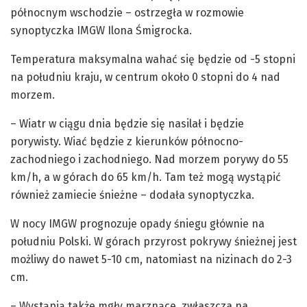
północnym wschodzie – ostrzegła w rozmowie
synoptyczka IMGW Ilona Śmigrocka.
Temperatura maksymalna wahać się będzie od -5 stopni
na południu kraju, w centrum około 0 stopni do 4 nad
morzem.
– Wiatr w ciągu dnia będzie się nasilał i będzie
porywisty. Wiać będzie z kierunków północno-
zachodniego i zachodniego. Nad morzem porywy do 55
km/h, a w górach do 65 km/h. Tam też mogą wystąpić
również zamiecie śnieżne – dodała synoptyczka.
W nocy IMGW prognozuje opady śniegu głównie na
południu Polski. W górach przyrost pokrywy śnieżnej jest
możliwy do nawet 5-10 cm, natomiast na nizinach do 2-3
cm.
– Wystąpią także mgły marznące, zwłaszcza na