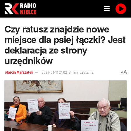
Czy ratusz znajdzie nowe
miejsce dla psiej łączki? Jest
deklaracja ze strony
urzędników
A
3 min. czytania
A
Marcin Marszałek
2024-01-11 21:02