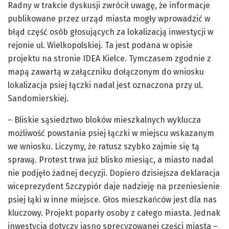
Radny w trakcie dyskusji zwrócił uwagę, że informacje
publikowane przez urząd miasta mogły wprowadzić w
błąd część osób głosujących za lokalizacją inwestycji w
rejonie ul. Wielkopolskiej. Ta jest podana w opisie
projektu na stronie IDEA Kielce. Tymczasem zgodnie z
mapą zawartą w załączniku dołączonym do wniosku
lokalizacja psiej łączki nadal jest oznaczona przy ul.
Sandomierskiej.
– Bliskie sąsiedztwo bloków mieszkalnych wyklucza
możliwość powstania psiej łączki w miejscu wskazanym
we wniosku. Liczymy, że ratusz szybko zajmie się tą
sprawą. Protest trwa już blisko miesiąc, a miasto nadal
nie podjęło żadnej decyzji. Dopiero dzisiejsza deklaracja
wiceprezydent Szczypiór daje nadzieję na przeniesienie
psiej łąki w inne miejsce. Głos mieszkańców jest dla nas
kluczowy. Projekt poparły osoby z całego miasta. Jednak
inwestycja dotyczy jasno sprecyzowanej części miasta –