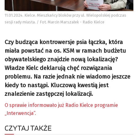
11.01.2024. Kielce. Mieszkańcy bloków przy ul. Wielopolskiej podczas
sesji rady miasta. / Fot. Marcin Marszałek - Radio Kielce
Czy budząca kontrowersje psia łączka, która
miała powstać na os. KSM w ramach budżetu
obywatelskiego znajdzie nową lokalizację?
Władze Kielc deklarują chęć rozwiązania
problemu. Na razie jednak nie wiadomo jeszcze
kiedy to nastąpi. Kluczową kwestią jest
znalezienie zastępczej lokalizacji.
O sprawie informowało już Radio Kielce programie
„Interwencja”.
CZYTAJ TAKŻE