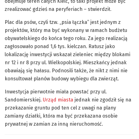
obejmuje teren całych Kielc, to taki projekt może być
zrealizować gdzieś na peryferiach – stwierdził.
Plac dla psów, czyli tzw. „psia łączka” jest jednym z
projektów, który ma być wykonany w ramach budżetu
obywatelskiego do końca tego roku. Za jego realizacją
zagłosowało ponad 1,6 tys. kielczan. Ratusz jako
lokalizację inwestycji wskazał zieleniec między blokami
nr 12 i nr 8 przy ul. Wielkopolskiej. Mieszkańcy jednak
obawiają się hałasu. Podnosili także, że nikt z nimi nie
konsultował planów budowy wybiegu dla zwierząt.
Inwestycja pierwotnie miała powstać przy ul.
Sandomierskiej.
Urząd miasta
jednak nie zgodził się na
przekazanie gruntu pod ten cel z uwagi na plany
zamiany działki, która ma być przekazana osobie
prywatnej w zamian za inną nieruchomość.