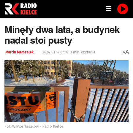
Minęły dwa lata, a budynek
nadal stoi pusty
A
3 min. czytania
A
Marcin Marszałek
2024-01-12 07:18
Fot. Wiktor Taszłow - Radio Kielce