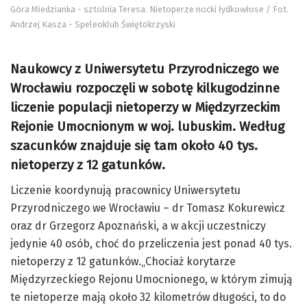
Góra Miedzianka - sztolnia Teresa. Nietoperze nocki łydkowłose / Fot.
Andrzej Kasza - Speleoklub Świętokrzyski
Naukowcy z Uniwersytetu Przyrodniczego we
Wrocławiu rozpoczęli w sobotę kilkugodzinne
liczenie populacji nietoperzy w Międzyrzeckim
Rejonie Umocnionym w woj. lubuskim. Według
szacunków znajduje się tam około 40 tys.
nietoperzy z 12 gatunków.
Liczenie koordynują pracownicy Uniwersytetu
Przyrodniczego we Wrocławiu – dr Tomasz Kokurewicz
oraz dr Grzegorz Apoznański, a w akcji uczestniczy
jedynie 40 osób, choć do przeliczenia jest ponad 40 tys.
nietoperzy z 12 gatunków.„Chociaż korytarze
Międzyrzeckiego Rejonu Umocnionego, w którym zimują
te nietoperze mają około 32 kilometrów długości, to do