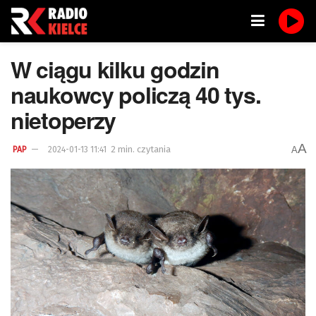
W ciągu kilku godzin
naukowcy policzą 40 tys.
nietoperzy
A
2 min. czytania
A
PAP
2024-01-13 11:41