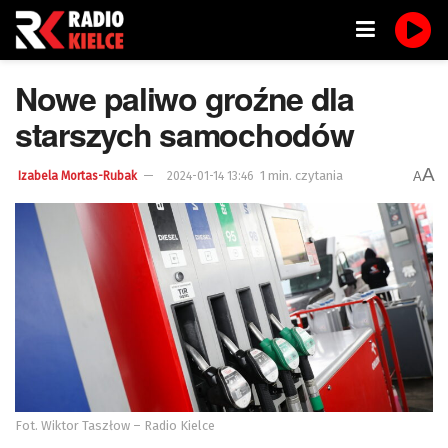
Nowe paliwo groźne dla
starszych samochodów
A
1 min. czytania
A
Izabela Mortas-Rubak
2024-01-14 13:46
Fot. Wiktor Taszłow – Radio Kielce