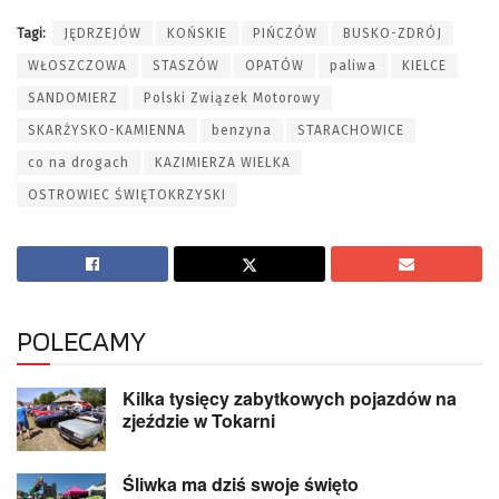
Tagi:
JĘDRZEJÓW
KOŃSKIE
PIŃCZÓW
BUSKO-ZDRÓJ
WŁOSZCZOWA
STASZÓW
OPATÓW
paliwa
KIELCE
SANDOMIERZ
Polski Związek Motorowy
SKARŻYSKO-KAMIENNA
benzyna
STARACHOWICE
co na drogach
KAZIMIERZA WIELKA
OSTROWIEC ŚWIĘTOKRZYSKI
POLECAMY
Kilka tysięcy zabytkowych pojazdów na
zjeździe w Tokarni
Śliwka ma dziś swoje święto