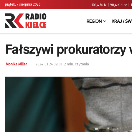
piątek, 7 sierpnia 2026
101,4 MHz | 90,4 Kielce
REGION
KRAJ / ŚW
Fałszywi prokuratorzy w
2 min. czytania
Monika Miller
2024-01-24 09:01