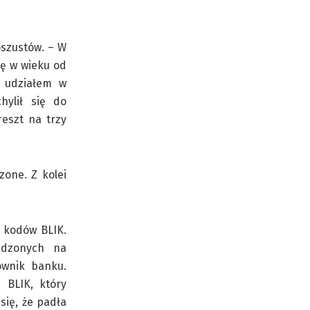
oszustów. – W
nę w wieku od
z udziałem w
hylił się do
eszt na trzy
zone. Z kolei
 kodów BLIK.
adzonych na
ownik banku.
 BLIK, który
się, że padła