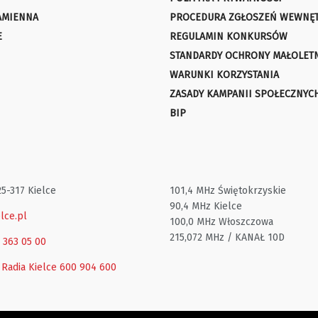
AMIENNA
PROCEDURA ZGŁOSZEŃ WEWNĘ
E
REGULAMIN KONKURSÓW
STANDARDY OCHRONY MAŁOLET
WARUNKI KORZYSTANIA
ZASADY KAMPANII SPOŁECZNYC
BIP
25-317 Kielce
101,4 MHz Świętokrzyskie
90,4 MHz Kielce
lce.pl
100,0 MHz Włoszczowa
215,072 MHz / KANAŁ 10D
1 363 05 00
 Radia Kielce
600 904 600