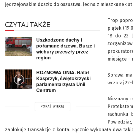
jędrzejowskim doszło do oszustwa. Jedna z mieszkanek straci
Trop popro
CZYTAJ TAKŻE
piątek (19.
18 do 22 l
Uszkodzone dachy i
zorganizow
połamane drzewa. Burze i
wichury przeszły przez
prokurator
region
miesiące –
ROZMOWA DNIA. Rafał
Sprawa ma 
Kasprzyk, świętokrzyski
wczoraj 22-l
parlamentarzysta Unii
Centrum
Nieznany m
Pretekste
POKAŻ WIĘCEJ
rachunku 
Powiedział
zablokuje transakcje z konta. Łącznie wykonała dwa takie 