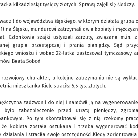
ła kilkadziesiąt tysięcy złotych. Sprawą zajęli się śledczy.
wadził do województwa śląskiego, w którym działała grupa 
01) na Śląsku, mundurowi zatrzymali dwie kobiety i mężczyz
at. Członkowie szajki usłyszeli zarzuty, związane m.in. 
anej grupie przestępczej i prania pieniędzy. Sąd przyc
skiego wniosku i wobec 22-latka zastosował tymczasowy ar
 mówi Beata Soboń.
rozwojowy charakter, a kolejne zatrzymania nie są wykluc
etnia mieszkanka Kielc straciła 5,5 tys. złotych.
ężczyzna zadzwonił do niej i namówił ją na wygenerowanie
m było zabezpieczenie przed utratą pieniędzy, zgrom
bankowym. Po tym skontaktował się z nią rzekomy prac
, że kobieta została oszukana i trzeba wygenerować kod
działania i straciła swoje oszczędności.Kiedy zorientowała 