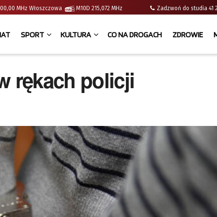
 | 100,00 MHz Włoszczowa
M10D 215,072 MHz
Zadzwoń do studia 
IAT
SPORT
KULTURA
CO NA DROGACH
ZDROWIE
 rękach policji