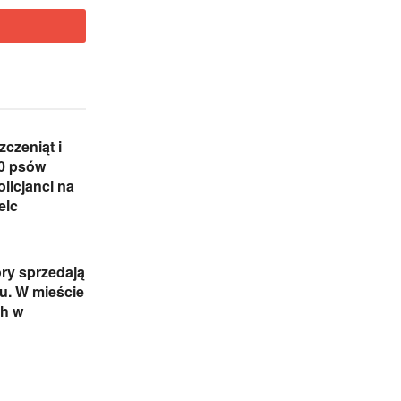
zczeniąt i
0 psów
olicjanci na
elc
ry sprzedają
iu. W mieście
ch w