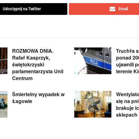
Udostępnij na Twitter
Email
ROZMOWA DNIA.
Truchła s
Rafał Kasprzyk,
ponad 20
świętokrzyski
ujawnili p
parlamentarzysta Unii
terenie Ki
Centrum
Śmiertelny wypadek w
Wentylato
Łagowie
się na pn
brakuje i
sklepach