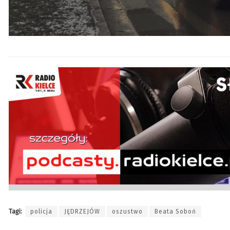
Tagi:
policja
JĘDRZEJÓW
oszustwo
Beata Soboń