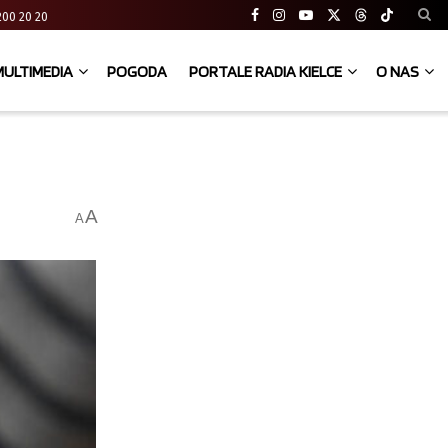
41 200 20 20
MULTIMEDIA
POGODA
PORTALE RADIA KIELCE
O NAS
A
A