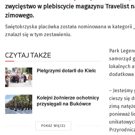
zwycięstwo w plebiscycie magazynu Travelist n
zimowego.
Świętokrzyska placówka została nominowana w kategorii „n
znalazł się w tym zestawieniu.
Park Legen
CZYTAJ TAKŻE
samorząd gm
lokalnych a
Pielgrzymi dotarli do Kielc
dodatkowa 
– Jesteśmy 
Kolejni żołnierze ochotnicy
cieszy się 
przysięgali na Bukówce
zimą natęże
ponieważ li
unikatowyc
POKAŻ WIĘCEJ
Przyrodnic