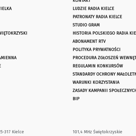
KONTAKT
IELKA
LUDZIE RADIA KIELCE
PATRONATY RADIA KIELCE
STUDIO GRAM
WIĘTOKRZYSKI
HISTORIA POLSKIEGO RADIA KIE
ABONAMENT RTV
POLITYKA PRYWATNOŚCI
AMIENNA
PROCEDURA ZGŁOSZEŃ WEWNĘ
E
REGULAMIN KONKURSÓW
STANDARDY OCHRONY MAŁOLET
WARUNKI KORZYSTANIA
ZASADY KAMPANII SPOŁECZNYC
BIP
25-317 Kielce
101,4 MHz Świętokrzyskie