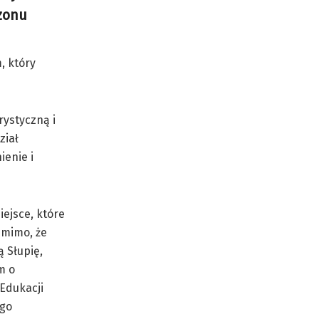
ezonu
, który
ystyczną i
ział
ienie i
iejsce, które
 mimo, że
 Słupię,
m o
Edukacji
ego