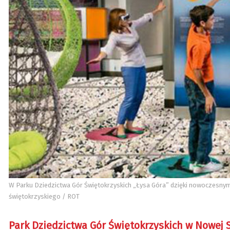
W Parku Dziedzictwa Gór Świętokrzyskich „Łysa Góra” dzięki nowoczesnym
świętokrzyskiego / ROT
Park Dziedzictwa Gór Świętokrzyskich w Nowej 