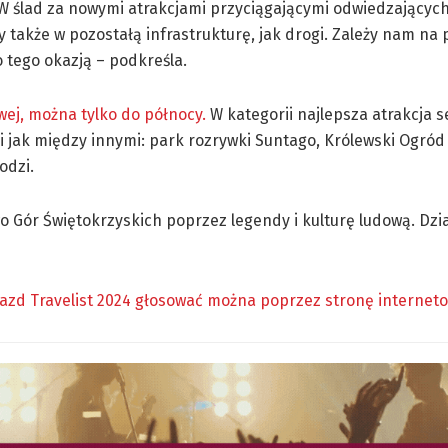
W ślad za nowymi atrakcjami przyciągającymi odwiedzającyc
 także w pozostałą infrastrukturę, jak drogi. Zależy nam na 
 tego okazją – podkreśla.
ej, można tylko do północy.
W kategorii najlepsza atrakcja s
i jak między innymi: park rozrywki Suntago, Królewski Ogród
odzi.
o Gór Świętokrzyskich poprzez legendy i kulturę ludową. Dzi
wiazd Travelist 2024 głosować można poprzez stronę internet