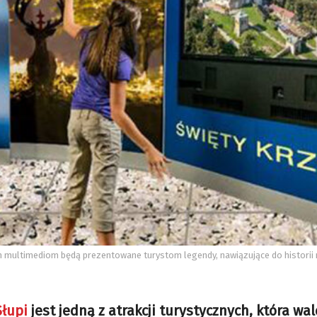
 multimediom będą prezentowane turystom legendy, nawiązujące do historii 
Słupi
jest jedną z atrakcji turystycznych, która wal