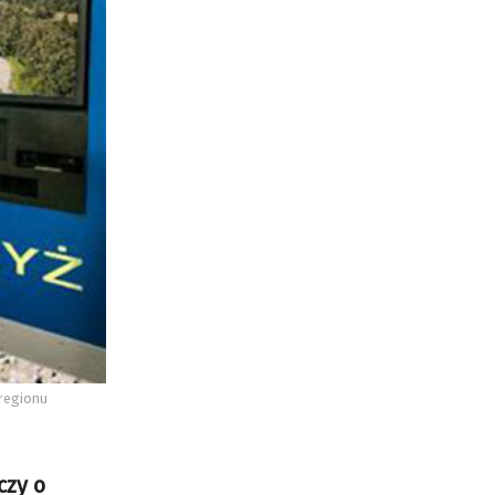
regionu
czy o