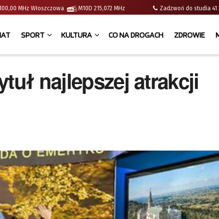
 | 100,00 MHz Włoszczowa
M10D 215,072 MHz
Zadzwoń do studia 
IAT
SPORT
KULTURA
CO NA DROGACH
ZDROWIE
tuł najlepszej atrakcji