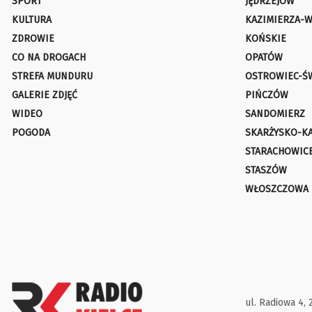
SPORT
JĘDRZEJÓW
KULTURA
KAZIMIERZA-W
ZDROWIE
KOŃSKIE
CO NA DROGACH
OPATÓW
STREFA MUNDURU
OSTROWIEC-Ś
GALERIE ZDJĘĆ
PIŃCZÓW
WIDEO
SANDOMIERZ
POGODA
SKARŻYSKO-K
STARACHOWIC
STASZÓW
WŁOSZCZOWA
ul. Radiowa 4, 