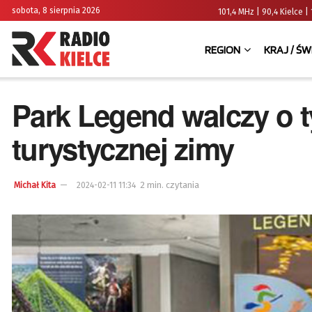
sobota, 8 sierpnia 2026
101,4 MHz | 90,4 Kielce
REGION
KRAJ / ŚW
Park Legend walczy o ty
turystycznej zimy
2 min. czytania
Michał Kita
2024-02-11 11:34