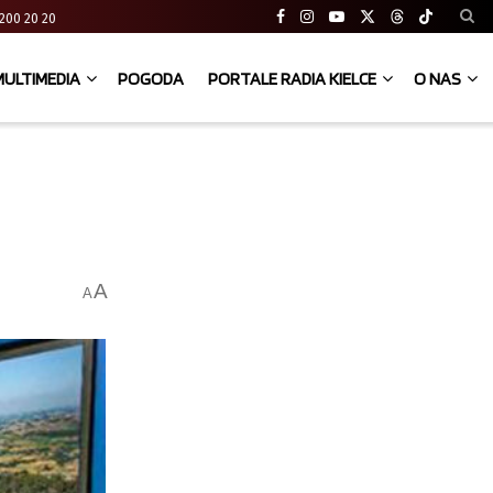
41 200 20 20
MULTIMEDIA
POGODA
PORTALE RADIA KIELCE
O NAS
A
A