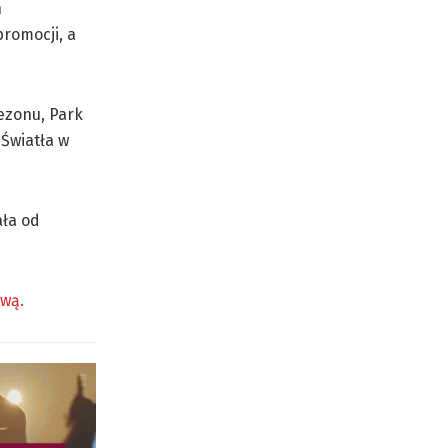
h
promocji, a
ezonu, Park
 Światła w
ała od
ową.