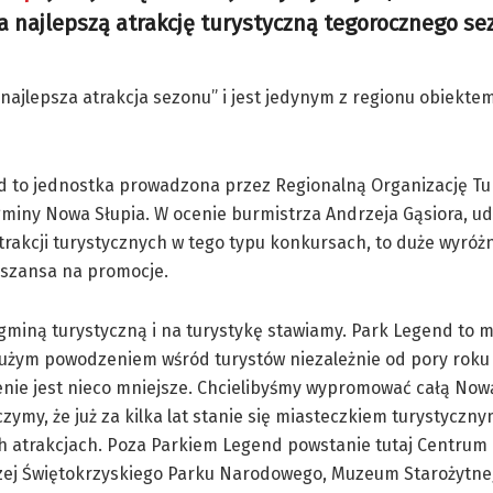
a najlepszą atrakcję turystyczną tegorocznego s
ajlepsza atrakcja sezonu” i jest jedynym z regionu obiektem
d to jednostka prowadzona przez Regionalną Organizację Tur
iny Nowa Słupia. W ocenie burmistrza Andrzeja Gąsiora, ud
trakcji turystycznych w tego typu konkursach, to duże wyróżn
szansa na promocje.
gminą turystyczną i na turystykę stawiamy. Park Legend to m
dużym powodzeniem wśród turystów niezależnie od pory roku
nie jest nieco mniejsze. Chcielibyśmy wypromować całą Nową
czymy, że już za kilka lat stanie się miasteczkiem turystyczny
h atrakcjach. Poza Parkiem Legend powstanie tutaj Centrum 
zej Świętokrzyskiego Parku Narodowego, Muzeum Starożytn