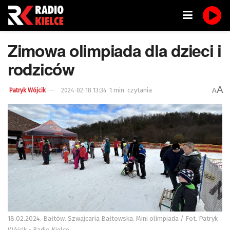
Zimowa olimpiada dla dzieci i
rodziców
A
1 min. czytania
A
Patryk Wójcik
2024-02-18 13:34
18.02.2024. Bałtów. Szwajcaria Bałtowska. Mini olimpiada / Fot. Patryk
Wójcik - Radio Kielce