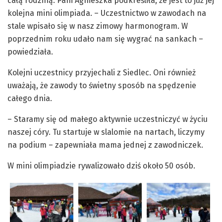
całą rodziną. Pani Agnieszka podkreśliła, że jest to już jej
kolejna mini olimpiada. – Uczestnictwo w zawodach na
stale wpisało się w nasz zimowy harmonogram. W
poprzednim roku udało nam się wygrać na sankach –
powiedziała.
Kolejni uczestnicy przyjechali z Siedlec. Oni również
uważają, że zawody to świetny sposób na spędzenie
całego dnia.
– Staramy się od małego aktywnie uczestniczyć w życiu
naszej córy. Tu startuje w slalomie na nartach, liczymy
na podium – zapewniała mama jednej z zawodniczek.
W mini olimpiadzie rywalizowało dziś około 50 osób.