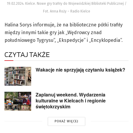
19.02.2024. Kielce. Nowe gry trafiły do Wojewódzkiej Biblioteki Publicznej /
Fot. Anna Roży – Radio Kielce
Halina Sorys informuje, że na biblioteczne półki trafiły
między innymi takie gry jak „Wędrowcy znad
południowego Tygrysu”, „Ekspedycje” i „Encyklopedia”.
CZYTAJ TAKŻE
Wakacje nie sprzyjają czytaniu książek?
Zaplanuj weekend. Wydarzenia
kulturalne w Kielcach i regionie
świętokrzyskim
POKAŻ WIĘCEJ