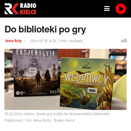
Do biblioteki po gry
A
2 min. czytania
A
Anna Roży
2024-02-19 14:34
19.02.2024. Kielce. Nowe gry trafiły do Wojewódzkiej Biblioteki
Publicznej / Fot. Anna Roży - Radio Kielce