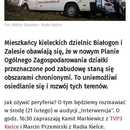
Fot. Wiktor Taszłow - Radio Kielce
Mieszkańcy kieleckich dzielnic Białogon i
Zalesie obawiają się, że w nowym Planie
Ogólnego Zagospodarowania działki
przeznaczone pod zabudowę staną się
obszarami chronionymi. To uniemożliwi
osiedlanie się i rozwój tych terenów.
Jak ożywić peryferia? O tym będziemy rozmawiać
w środę (21 lutego) w audycji „Interwencja”. O
godz. 16:30 zapraszają Kamil Markiewicz z
TVP3
Kielce
i Marcin Przemirski z Radia Kielce.