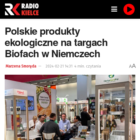
Polskie produkty
ekologiczne na targach
Biofach w Niemczech
A
4 min. czytania
A
Marzena Smoręda
2024-02-21 14:31