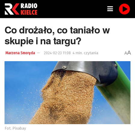
Co drożało, co taniało w
skupie i na targu?
A
4 min. czytania
A
Marzena Smoręda
2024-02-23 11:08
Fot. Pixabay