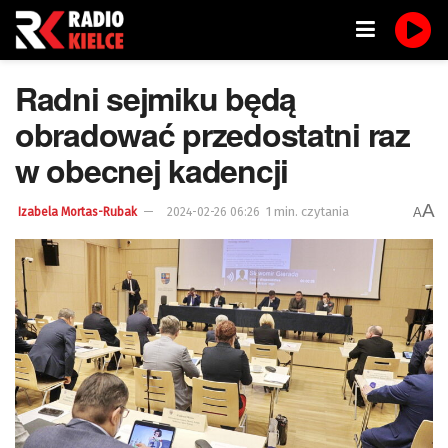
Radni sejmiku będą
obradować przedostatni raz
w obecnej kadencji
A
1 min. czytania
A
Izabela Mortas-Rubak
2024-02-26 06:26