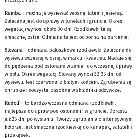
krótszych dni.
Rumba –
można ją wysiewać wiosną, latem i jesienią.
Zalecana jest do uprawy w tunelach i gruncie. Okres
wegetacji wynosi około 30 dni. Rzodkiewki te są
smaczne, ostre. Odmiana ta jest odporna na parcenie.
Slovana –
odmiana paluszkowa rzodkiewki. Zalecana do
wysiewu wczesną wiosną, w marcu i kwietniu. Nadaje się
do pędzenia pod osłonami w zimie i do wczesnej uprawy
w polu. Okres wegetacji Slovany wynosi 32-35 dni od
wysiewu. Jest czerwona, z białym końcem. Zgrubienia są
chrupkie i soczyste, zasobne w składniki odżywcze.
Rudolf –
to bardzo wczesna odmiana rzodkiewki,
najlepsza do upraw pod osłonami i w gruncie. Dorasta
już 23 dni po wysianiu. Tworzy zgrubienia o intensywnym
kolorze. Jest smaczną rzodkiewką do kanapek, sałatek i
przekąsek.