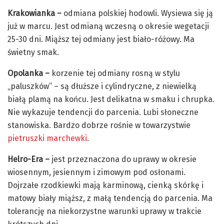
Krakowianka –
odmiana polskiej hodowli. Wysiewa się ją
już w marcu. Jest odmianą wczesną o okresie wegetacji
25-30 dni. Miąższ tej odmiany jest biało-różowy. Ma
świetny smak.
Opolanka –
korzenie tej odmiany rosną w stylu
„paluszków” – są dłuższe i cylindryczne, z niewielką
białą plamą na końcu. Jest delikatna w smaku i chrupka.
Nie wykazuje tendencji do parcenia. Lubi słoneczne
stanowiska. Bardzo dobrze rośnie w towarzystwie
pietruszki
marchewki
.
Helro-Era –
jest przeznaczona do uprawy w okresie
wiosennym, jesiennym i zimowym pod osłonami.
Dojrzałe rzodkiewki mają karminową, cienką skórkę i
matowy biały miąższ, z małą tendencją do parcenia. Ma
tolerancję na niekorzystne warunki uprawy w trakcie