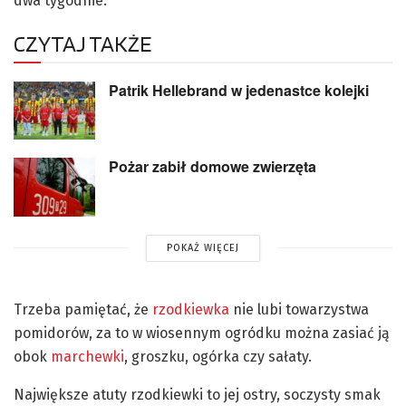
dwa tygodnie.
CZYTAJ TAKŻE
Patrik Hellebrand w jedenastce kolejki
Pożar zabił domowe zwierzęta
POKAŻ WIĘCEJ
Trzeba pamiętać, że
rzodkiewka
nie lubi towarzystwa
pomidorów, za to w wiosennym ogródku można zasiać ją
obok
marchewki
, groszku, ogórka czy sałaty.
Największe atuty rzodkiewki to jej ostry, soczysty smak