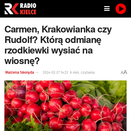
Carmen, Krakowianka czy
Rudolf? Którą odmianę
rzodkiewki wysiać na
wiosnę?
A
6 min. czytania
A
Marzena Smoręda
2024-02-27 14:23