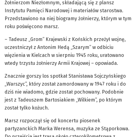
Żołnierzom Niezłomnym, składającą się z plansz
Instytutu Pamięci Narodowej i materiałów starostwa.
Przedstawiono na niej biogramy żołnierzy, którym w tym
roku poświęcono marsz.
– Tadeusz „Grom” Krajewski z Końskich przeżył wojnę,
uczestniczył z Antonim Hedą „Szarym” w odbiciu
więzienia w Kielcach w sierpniu 1945 roku, uratowano
wtedy trzystu żołnierzy Armii Krajowej – opowiada.
Znacznie gorszy los spotkał Stanisława Sojczyńskiego
„Warszyc”, który został zamordowany w 1947 roku i do
dziś nie wiadomo, gdzie został pochowany. Podobnie
jest z Tadeuszem Bartosiakiem „Wilkiem”, po którym
został tylko kożuch.
Marsz rozpoczął się od koncertu piosenek
partyzanckich Marka Werensa, muzyka ze Stąporkowa.
Do przejścia jest trasa około czterokilometrowa z