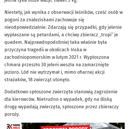
jedna tyka może ważyć nawet 5 kg.
Niestety, jak wynika z obserwacji leśników, cześć osób w
pogoni za znaleziskami zachowuje się
nieodpowiedzialnie. Zdarzają się przypadki, gdy jelenie
wypłaszane są petardami, a chciwy zbieracz „tropi” je
quadem. Najprawdopodobniej taka właśnie była
przyczyna tragedii w okolicach Ińska w
zachodniopomorskim w lutym 2021 r. Wypłoszona
chmara przeszło 30 jeleni weszła na zamarznięte
jezioro. Lód nie wytrzymał i, mimo ofiarnej akcji
strażaków, 18 zwierząt utonęło.
Dodatkowo spłoszone zwierzęta stanowią zagrożenie
dla kierowców. Nietrudno o wypadek, gdy na śliską
drogę wypadają zwierzęta, spłoszone przez zbieraczy
poroży.