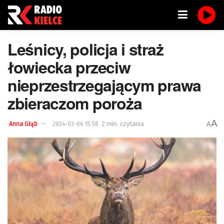
Leśnicy, policja i straż
łowiecka przeciw
nieprzestrzegającym prawa
zbieraczom poroża
A
2 min. czytania
A
Anna Głąb
2024-03-06 15:58