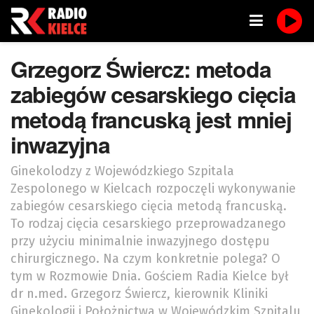
Grzegorz Świercz: metoda
zabiegów cesarskiego cięcia
metodą francuską jest mniej
inwazyjna
Ginekolodzy z Wojewódzkiego Szpitala
Zespolonego w Kielcach rozpoczęli wykonywanie
zabiegów cesarskiego cięcia metodą francuską.
To rodzaj cięcia cesarskiego przeprowadzanego
przy użyciu minimalnie inwazyjnego dostępu
chirurgicznego. Na czym konkretnie polega? O
tym w Rozmowie Dnia. Gościem Radia Kielce był
dr n.med. Grzegorz Świercz, kierownik Kliniki
Ginekologii i Położnictwa w Wojewódzkim Szpitalu