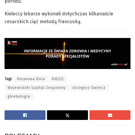
porodu.
Kieleccy lekarze wykonali dotychczas kilkanaście
cesarskich cięć metodą francuską.
Tagi:
Rozmowa Dnia
KIELCE
Wojewódzki Szpital Zespolony
Grzegorz Świercz
ginekologia