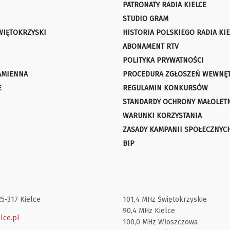
PATRONATY RADIA KIELCE
STUDIO GRAM
WIĘTOKRZYSKI
HISTORIA POLSKIEGO RADIA KIE
ABONAMENT RTV
POLITYKA PRYWATNOŚCI
AMIENNA
PROCEDURA ZGŁOSZEŃ WEWNĘ
E
REGULAMIN KONKURSÓW
STANDARDY OCHRONY MAŁOLET
WARUNKI KORZYSTANIA
ZASADY KAMPANII SPOŁECZNYC
BIP
25-317 Kielce
101,4 MHz Świętokrzyskie
90,4 MHz Kielce
lce.pl
100,0 MHz Włoszczowa