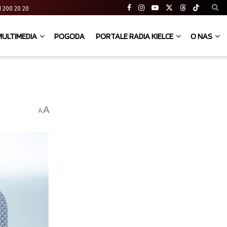
 41 200 20 20
MULTIMEDIA
POGODA
PORTALE RADIA KIELCE
O NAS
A
A