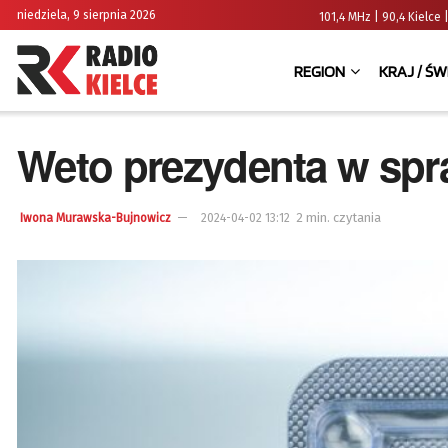
niedziela, 9 sierpnia 2026
101,4 MHz | 90,4 Kielc
REGION
KRAJ / ŚW
Weto prezydenta w spra
2 min. czytania
Iwona Murawska-Bujnowicz
2024-04-02 13:12