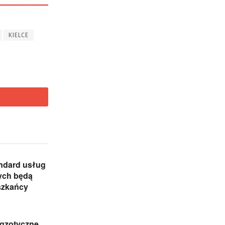
KIELCE
ndard usług
ych będą
szkańcy
egzotyczne