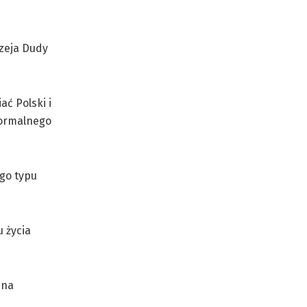
rzeja Dudy
ać Polski i
normalnego
ego typu
 życia
 na