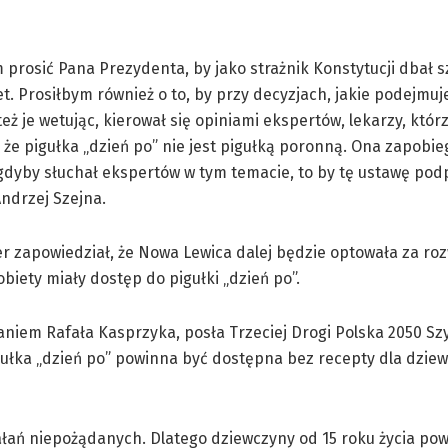
 prosić Pana Prezydenta, by jako strażnik Konstytucji dbał s
t. Prosiłbym również o to, by przy decyzjach, jakie podejmuj
też je wetując, kierował się opiniami ekspertów, lekarzy, któr
, że pigułka „dzień po” nie jest pigułką poronną. Ona zapobie
dyby słuchał ekspertów w tym temacie, to by tę ustawę podp
ndrzej Szejna.
r zapowiedział, że Nowa Lewica dalej będzie optowała za ro
biety miały dostęp do pigułki „dzień po”.
aniem Rafała Kasprzyka, posła Trzeciej Drogi Polska 2050 S
ułka „dzień po” powinna być dostępna bez recepty dla dziew
ałań niepożądanych. Dlatego dziewczyny od 15 roku życia po