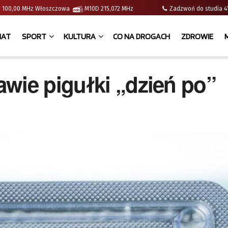
e | 100,00 MHz Włoszczowa
M10D 215,072 MHz
Zadzwoń do studia
IAT
SPORT
KULTURA
CO NA DROGACH
ZDROWIE
wie pigułki „dzień po”