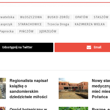
ywatelska
WŁOSZCZOWA
BUSKO-ZDRÓJ
OPATÓW
STASZÓW
Kasprzyk
STARACHOWICE
Trzecia Droga
KAZIMIERZA WIELKA
Paprocka
PIŃCZÓW
JĘDRZEJÓW
Udostępnij na Twitter
Email
Regionalista napisał
Nowy sta
książkę o
medyczn
sandomierskim
mieć mie
dziedzictwie miłości
Połańca
Ogród botaniczny w
Pyszne, 