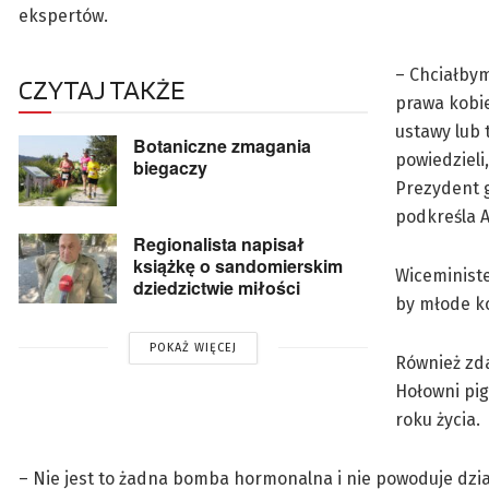
ekspertów.
– Chciałbym
CZYTAJ TAKŻE
prawa kobie
ustawy lub 
Botaniczne zmagania
powiedzieli
biegaczy
Prezydent g
podkreśla A
Regionalista napisał
książkę o sandomierskim
Wiceministe
dziedzictwie miłości
by młode ko
POKAŻ WIĘCEJ
Również zd
Hołowni pig
roku życia.
– Nie jest to żadna bomba hormonalna i nie powoduje dzi