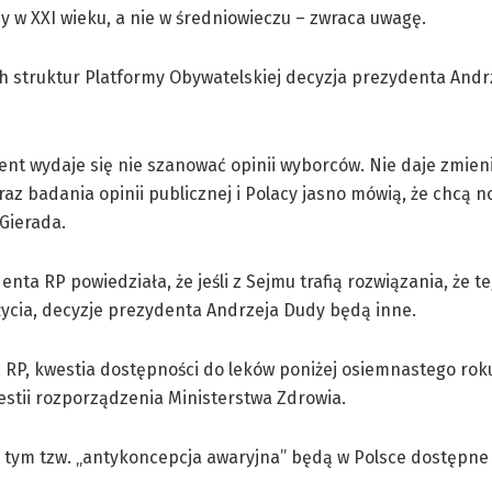
 w XXI wieku, a nie w średniowieczu – zwraca uwagę.
ich struktur Platformy Obywatelskiej decyzja prezydenta And
dent wydaje się nie szanować opinii wyborców. Nie daje zmieni
z badania opinii publicznej i Polacy jasno mówią, że chcą 
Gierada.
ta RP powiedziała, że jeśli z Sejmu trafią rozwiązania, że t
życia, decyzje prezydenta Andrzeja Dudy będą inne.
 RP, kwestia dostępności do leków poniżej osiemnastego roku
stii rozporządzenia Ministerstwa Zdrowia.
w tym tzw. „antykoncepcja awaryjna” będą w Polsce dostępne