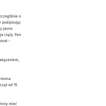
zczególnie o
e podpisując
zy jasno
ga ciąży. Pan
isał –
związaniem,
zymona
cząt od 15
winny mieć