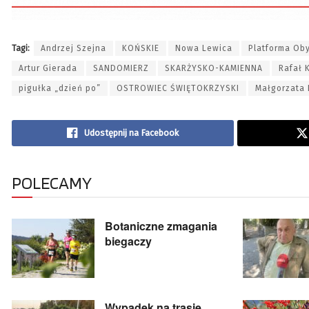
Tagi:
Andrzej Szejna
KOŃSKIE
Nowa Lewica
Platforma Ob
Artur Gierada
SANDOMIERZ
SKARŻYSKO-KAMIENNA
Rafał 
pigułka „dzień po”
OSTROWIEC ŚWIĘTOKRZYSKI
Małgorzata 
Udostępnij na Facebook
POLECAMY
Botaniczne zmagania
biegaczy
Wypadek na trasie