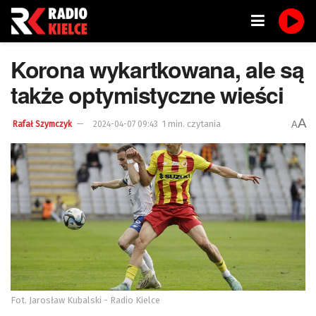
Korona wykartkowana, ale są
także optymistyczne wieści
A
1 min. czytania
A
Rafał Szymczyk
2024-04-07 09:43
Fot. Jarosław Kubalski - Radio Kielce