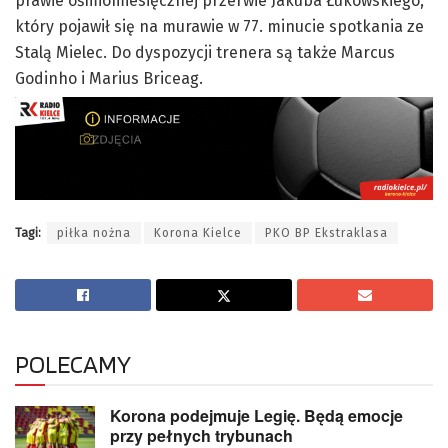
prawie ośmiomiesięcznej przerwie Jakuba Łukowskiego,
który pojawił się na murawie w 77. minucie spotkania ze
Stalą Mielec. Do dyspozycji trenera są także Marcus
Godinho i Marius Briceag.
Tagi:
piłka nożna
Korona Kielce
PKO BP Ekstraklasa
POLECAMY
Korona podejmuje Legię. Będą emocje
przy pełnych trybunach