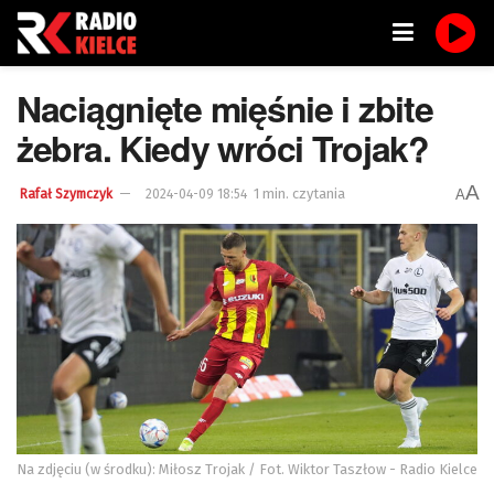
Naciągnięte mięśnie i zbite
żebra. Kiedy wróci Trojak?
A
1 min. czytania
A
Rafał Szymczyk
2024-04-09 18:54
Na zdjęciu (w środku): Miłosz Trojak / Fot. Wiktor Taszłow - Radio Kielce