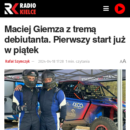
Maciej Giemza z tremą
debiutanta. Pierwszy start już
w piątek
A
1 min. czytania
A
Rafał Szymczyk
2024-04-18 17:28