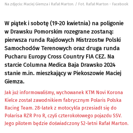
Na zdjęciu: Maciej Giemza i Rafał Marton. / Fot. Rafał Marton - Facebook
W piątek i sobotę (19-20 kwietnia) na poligonie
w Drawsku Pomorskim rozegrane zostaną:
pierwsza runda Rajdowych Mistrzostw Polski
Samochodów Terenowych oraz druga runda
Pucharu Europy Cross Country FIA CEZ. Na
starcie Columna Medica Baja Drawsko 2024
stanie m.in. mieszkający w Piekoszowie Maciej
Giemza.
Jak już informowaliśmy, wychowanek KTM Novi Korona
Kielce został zawodnikiem fabrycznym Polaris Polska
Racing Team. 28-latek z motocykla przesiadł się do
Polarisa RZR Pro R, czyli czterokołowego pojazdu SSV.
Jego pilotem będzie doświadczony 52-letni Rafał Marton.