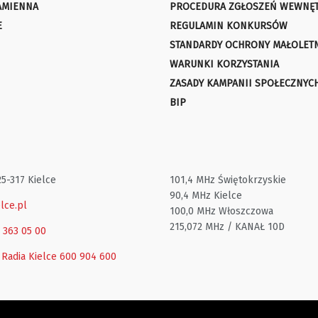
AMIENNA
PROCEDURA ZGŁOSZEŃ WEWNĘ
E
REGULAMIN KONKURSÓW
STANDARDY OCHRONY MAŁOLET
WARUNKI KORZYSTANIA
ZASADY KAMPANII SPOŁECZNYC
BIP
25-317 Kielce
101,4 MHz Świętokrzyskie
90,4 MHz Kielce
lce.pl
100,0 MHz Włoszczowa
215,072 MHz / KANAŁ 10D
1 363 05 00
 Radia Kielce
600 904 600