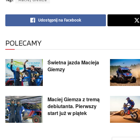
Tagi:
Maciej Giemza
Udostępnij na Facebook
POLECAMY
Świetna jazda Macieja
Giemzy
Maciej Giemza z tremą
debiutanta. Pierwszy
start już w piątek