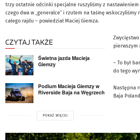
trzy ostatnie odcinki specjalne ruszyliśmy z nastawieniem n
czego dwa w „generalce” i rzutem na taśmę wskoczyliśmy na
całego rajdu – powiedział Maciej Giemza.
Zwycięstwo
CZYTAJ TAKŻE
pierwszym m
Świetna jazda Macieja
– To był ba
Giemzy
do tego wyn
Podium Macieja Giemzy w
Następna r
Riverside Baja na Węgrzech
Baja Poland
POKAŻ WIĘCEJ