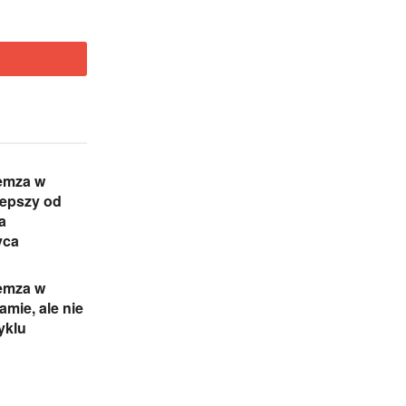
iemza w
lepszy od
a
yca
iemza w
mie, ale nie
yklu