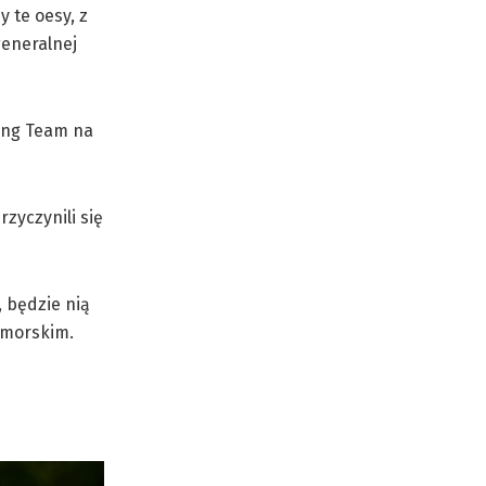
y te oesy, z
generalnej
ing Team na
zyczynili się
 będzie nią
omorskim.