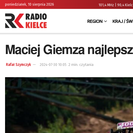
poniedziałek, 10 sierpnia 2026
101,4 MHz | 90,4 Kie
REGION
KRAJ / ŚW
Maciej Giemza najlepsz
2 min. czytania
Rafał Szymczyk
2024-07-30 10:05