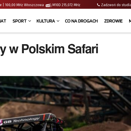
lce | 100,00 MHz Włoszczowa
M10D 215,072 MHz
Zadzwoń do stud
IAT
SPORT
KULTURA
CO NA DROGACH
ZDROWIE
y w Polskim Safari