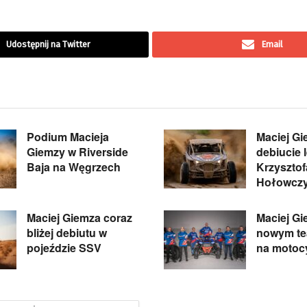
Udostępnij na Twitter
Email
Podium Macieja
Maciej G
Giemzy w Riverside
debiucie 
Baja na Węgrzech
Krzysztof
Hołowcz
Maciej Giemza coraz
Maciej G
bliżej debiutu w
nowym tea
pojeździe SSV
na motoc