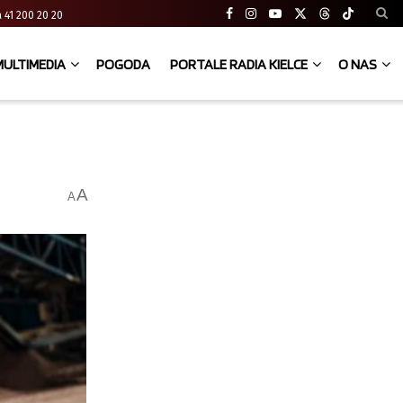
ia 41 200 20 20
MULTIMEDIA
POGODA
PORTALE RADIA KIELCE
O NAS
A
A