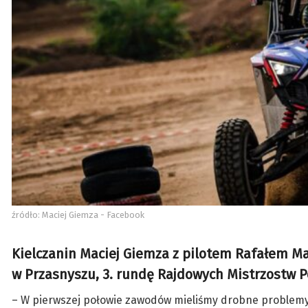
źródło: Maciej Giemza - Facebook
Kielczanin Maciej Giemza z pilotem Rafałem Mar
w Przasnyszu, 3. rundę Rajdowych Mistrzostw
– W pierwszej połowie zawodów mieliśmy drobne problemy, 