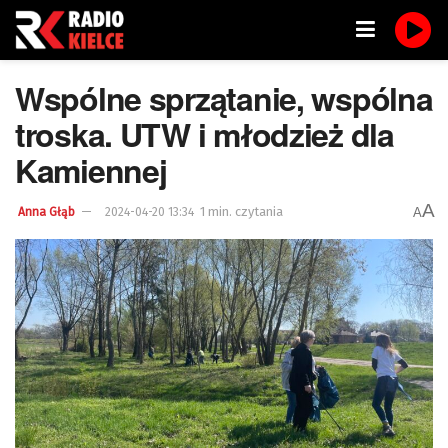
Wspólne sprzątanie, wspólna
troska. UTW i młodzież dla
Kamiennej
A
1 min. czytania
A
Anna Głąb
2024-04-20 13:34