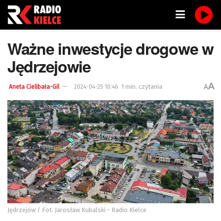
Ważne inwestycje drogowe w
Jędrzejowie
A
1 min. czytania
A
Aneta Cielibała-Gil
2024-04-25 10:46
Jędrzejów / Fot. Jarosław Kubalski - Radio Kielce