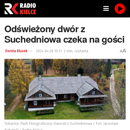
Odświeżony dwór z
Suchedniowa czeka na gości
A
2 min. czytania
A
Dorota Klusek
2024-04-28 10:31
Tokarnia. Park Etnograficzny. Dworek z Suchedniowa / Fot. Jarosław
Kubalski - Radio Kielce