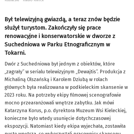
Był telewizyjną gwiazdą, a teraz znów będzie
służył turystom. Zakończyły się prace
renowacyjne i konserwatorskie w dworze z
Suchedniowa w Parku Etnograficznym w
Tokarni.
Dwór z Suchedniowa był jednym z obiektów, które
„zagrały” w serialu telewizyjnym „Dewajtis”. Produkcja z
Michaliną Olszańską i Karolem Dziubą w rolach
głównych była realizowana w podkieleckim skansenie w
2023 roku. Na potrzeby ekipy filmowej scenografowie
mocno przearanżowali wnętrze zabytku. Jak mówi
Katarzyna Korus, p.o. dyrektora Muzeum Wsi Kieleckiej,
konieczne było wtedy usunięcie dotychczasowej
ekspozycji. Natomiast kiedy ekipa wyjechała, zostawiła
puste wnętrza, co wykorzystali pracownicy skansenu.