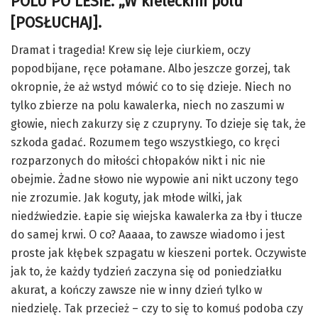
POLU PO LESIE. „W kieleckim polu”
[POSŁUCHAJ]
.
Dramat i tragedia! Krew się leje ciurkiem, oczy
popodbijane, ręce połamane. Albo jeszcze gorzej, tak
okropnie, że aż wstyd mówić co to się dzieje. Niech no
tylko zbierze na polu kawalerka, niech no zaszumi w
głowie, niech zakurzy się z czupryny. To dzieje się tak, że
szkoda gadać. Rozumem tego wszystkiego, co kręci
rozparzonych do miłości chłopaków nikt i nic nie
obejmie. Żadne słowo nie wypowie ani nikt uczony tego
nie zrozumie. Jak koguty, jak młode wilki, jak
niedźwiedzie. Łapie się wiejska kawalerka za łby i tłucze
do samej krwi. O co? Aaaaa, to zawsze wiadomo i jest
proste jak kłębek szpagatu w kieszeni portek. Oczywiste
jak to, że każdy tydzień zaczyna się od poniedziałku
akurat, a kończy zawsze nie w inny dzień tylko w
niedzielę. Tak przecież – czy to się to komuś podoba czy