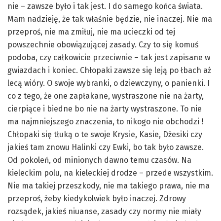
nie – zawsze było i tak jest. I do samego końca świata.
Mam nadzieję, że tak właśnie będzie, nie inaczej. Nie ma
przeproś, nie ma zmiłuj, nie ma ucieczki od tej
powszechnie obowiązującej zasady. Czy to się komuś
podoba, czy całkowicie przeciwnie – tak jest zapisane w
gwiazdach i koniec. Chłopaki zawsze się leją po łbach aż
lecą wióry. O swoje wybranki, o dziewczyny, o panienki. I
co z tego, że one zapłakane, wystraszone nie na żarty,
cierpiące i biedne bo nie na żarty wystraszone. To nie
ma najmniejszego znaczenia, to nikogo nie obchodzi !
Chłopaki się tłuką o te swoje Krysie, Kasie, Dżesiki czy
jakieś tam znowu Halinki czy Ewki, bo tak było zawsze.
Od pokoleń, od minionych dawno temu czasów. Na
kieleckim polu, na kieleckiej drodze – przede wszystkim.
Nie ma takiej przeszkody, nie ma takiego prawa, nie ma
przeproś, żeby kiedykolwiek było inaczej. Zdrowy
rozsądek, jakieś niuanse, zasady czy normy nie miały